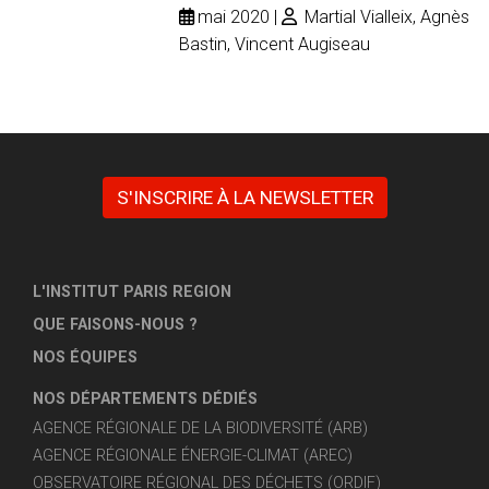
mai 2020
Martial Vialleix, Agnès
Bastin, Vincent Augiseau
S'INSCRIRE À LA NEWSLETTER
L'INSTITUT PARIS REGION
QUE FAISONS-NOUS ?
NOS ÉQUIPES
NOS DÉPARTEMENTS DÉDIÉS
AGENCE RÉGIONALE DE LA BIODIVERSITÉ (ARB)
AGENCE RÉGIONALE ÉNERGIE-CLIMAT (AREC)
OBSERVATOIRE RÉGIONAL DES DÉCHETS (ORDIF)