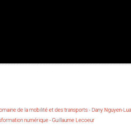
domaine de la mobilité et des transports - Dany Nguyen-Lu
nsformation numérique - Guillaume Lecoeur