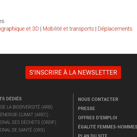
s :
ographique et 3D
|
Mobilité et transports
|
Déplacements
S'INSCRIRE À LA NEWSLETTER
S DÉDIÉS
NOUS CONTACTER
E LA BIODIVERSITÉ (ARB)
PRESSE
ÉNERGIE-CLIMAT (AREC)
OFFRES D'EMPLOI
ONAL DES DÉCHETS (ORDIF)
ÉGALITÉ FEMMES-HOMME
ONAL DE SANTÉ (ORS)
PLAN DU SITE