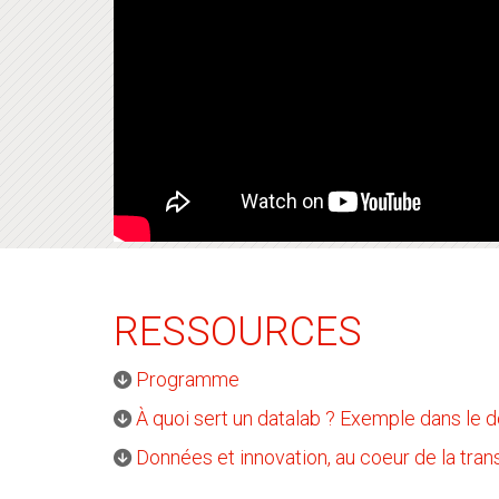
RESSOURCES
Programme
À quoi sert un datalab ? Exemple dans le 
Données et innovation, au coeur de la tra