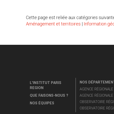
Cette page est reliée aux catégories suivante
Aménagement et territoires
|
Information gé
NOS DÉPARTEMENT
L'INSTITUT PARIS
REGION
AGENCE RÉGIONALE D
QUE FAISONS-NOUS ?
AGENCE RÉGIONALE 
OBSERVATOIRE RÉGI
NOS ÉQUIPES
OBSERVATOIRE RÉGI