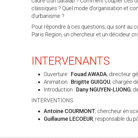
cadre d’un datalab ? Comment coupler ces d
classiques ? Quel mode d’organisation et c
d’urbanisme ?
Pour répondre à ces questions, qui sont au c
Paris Region, un chercheur et un décideur cro
INTERVENANTS
Ouverture :
Fouad AWADA
, directeur g
Animation :
Brigitte GUIGOU
, chargée d
Introduction :
Dany NGUYEN-LUONG
, d
INTERVENTIONS
Antoine COURMONT
, chercheur en sci
Guillaume LECOEUR
, responsable du p