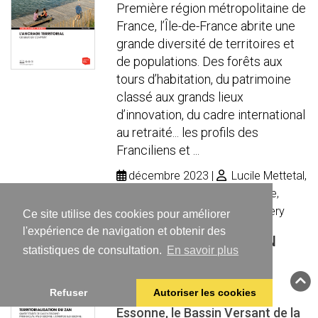
Première région métropolitaine de
France, l’Île-de-France abrite une
grande diversité de territoires et
de populations. Des forêts aux
tours d’habitation, du patrimoine
classé aux grands lieux
d’innovation, du cadre international
au retraité... les profils des
Franciliens et ...
décembre 2023
Lucile Mettetal,
Pascale Leroi, Martin Omhovère,
François Michelot, Pascale Guery
Ce site utilise des cookies pour améliorer
l'expérience de navigation et obtenir des
Territorialisation du ZAN
statistiques de consultation.
En savoir plus
Quatre études de cas en
Essonne : Paris-Saclay, Val
Refuser
Autoriser les cookies
d'Essonne, L’Etampois Sud
Essonne, le Bassin Versant de la