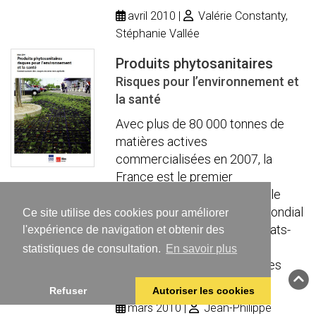
avril 2010
Valérie Constanty,
Stéphanie Vallée
Produits phytosanitaires
Risques pour l’environnement et
la santé
Avec plus de 80 000 tonnes de
matières actives
commercialisées en 2007, la
France est le premier
consommateur européen et le
quatrième consommateur mondial
Ce site utilise des cookies pour améliorer
de pesticides derrière les États-
l'expérience de navigation et obtenir des
Unis, le Brésil et le Japon. Un
statistiques de consultation.
En savoir plus
utilisation accrue au cours des
dernières décennies ...
Refuser
Autoriser les cookies
mars 2010
Jean-Philippe