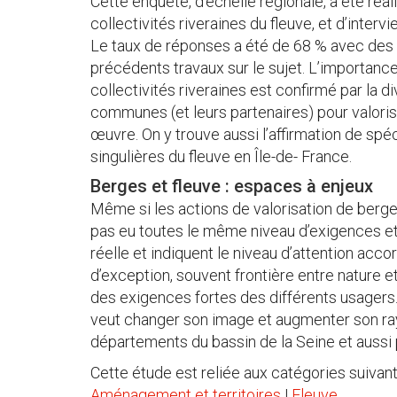
Cette enquête, d'échelle régionale, a été réa
collectivités riveraines du fleuve, et d’interv
Le taux de réponses a été de 68 % avec des 
précédents travaux sur le sujet. L’importance
collectivités riveraines est confirmé par la 
communes (et leurs partenaires) pour valoris
œuvre. On y trouve aussi l’affirmation de spé
singulières du fleuve en Île-de- France.
Berges et fleuve : espaces à enjeux
Même si les actions de valorisation de berges
pas eu toutes le même niveau d’exigences et 
réelle et indiquent le niveau d’attention acco
d’exception, souvent frontière entre nature et
des exigences fortes des différents usagers. I
veut changer son image et augmenter son ra
départements du bassin de la Seine et aussi 
Cette étude est reliée aux catégories suivant
Aménagement et territoires
|
Fleuve