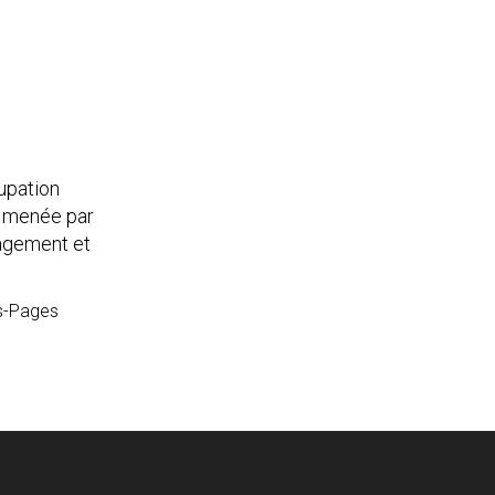
cupation
n menée par
nagement et
s-Pages