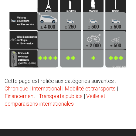
Cette page est reliée aux catégories suivantes :
Chronique
|
International
|
Mobilité et transports
|
Financement
|
Transports publics
|
Veille et
comparaisons internationales