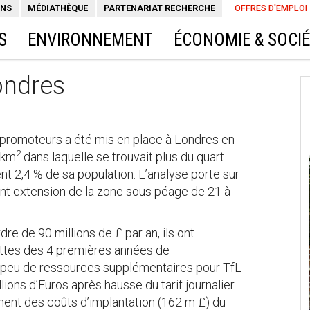
ONS
MÉDIATHÈQUE
PARTENARIAT RECHERCHE
OFFRES D'EMPLOI
S
ENVIRONNEMENT
ÉCONOMIE & SOCI
ondres
 promoteurs a été mis en place à Londres en
2
1 km
dans laquelle se trouvait plus du quart
 2,4 % de sa population. L’analyse porte sur
vant extension de la zone sous péage de 21 à
re de 90 millions de £ par an, ils ont
ettes des 4 premières années de
e peu de ressources supplémentaires pour TfL
llions d’Euros après hausse du tarif journalier
ment des coûts d’implantation (162 m £) du