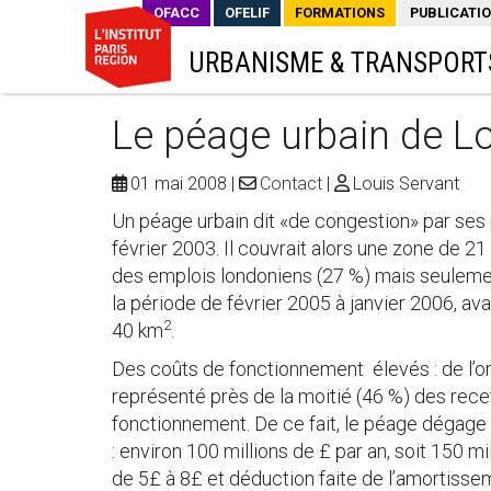
OFACC
OFELIF
FORMATIONS
PUBLICATI
URBANISME & TRANSPORT
Le péage urbain de L
01 mai 2008
Contact
Louis Servant
Un péage urbain dit «de congestion» par ses
février 2003. Il couvrait alors une zone de 2
des emplois londoniens (27 %) mais seulement
la période de février 2005 à janvier 2006, a
2
40 km
.
Des coûts de fonctionnement élevés : de l’ord
représenté près de la moitié (46 %) des rec
fonctionnement. De ce fait, le péage dégag
: environ 100 millions de £ par an, soit 150 mi
de 5£ à 8£ et déduction faite de l’amortisse