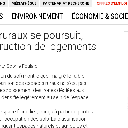
ONS
MÉDIATHÈQUE
PARTENARIAT RECHERCHE
OFFRES D'EMPLOI
S
ENVIRONNEMENT
ÉCONOMIE & SOCI
ruraux se poursuit,
truction de logements
nty, Sophie Foulard
n du sol) montre que, malgré le faible
arition des espaces ruraux ne s’est pas
l’accroissement des zones dédiées aux
se densifie légèrement au sein de l’espace
’espace francilien, conçu à partir de photos
’occupation des sols. La classification
inguant espaces naturels et agricoles et