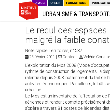
OFACC
OFELIF
FORMATIONS
PUBLICATI
URBANISME & TRANSPORT
Le recul des espaces 
malgré la faible cons
Note rapide Territoires, n° 537
25 février 2011
Contact
Valérie Consta
L’exploitation du Mos 2008 (Mode d’occupatio
rythme de construction de logements, la disp
ralentie depuis 2003, notamment du fait de 
activités économiques. Par ailleurs, le bâti 
urbanisé.
Le Mos est un inventaire de l’affectation de l
aériennes et rendant compte précisément de l
s’opère à travers 81 postes de légendes dist