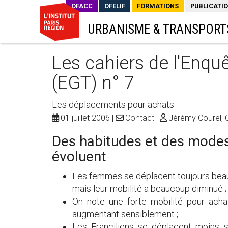
OFACC
OFELIF
FORMATIONS
PUBLICATI
URBANISME & TRANSPORT
Les cahiers de l'Enqu
(EGT) n° 7
Les déplacements pour achats
01 juillet 2006
Contact
Jérémy Courel, C
Des habitudes et des mode
évoluent
Les femmes se déplacent toujours beau
mais leur mobilité a beaucoup diminué ;
On note une forte mobilité pour acha
augmentant sensiblement ;
Les Franciliens se déplacent moins s