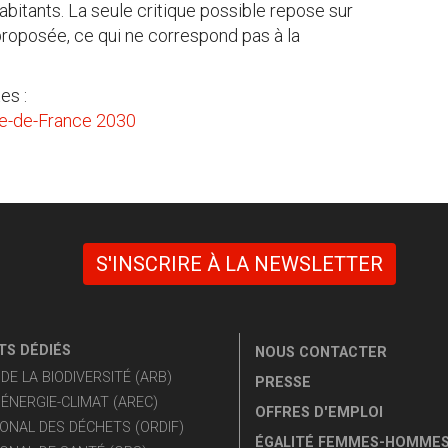
abitants. La seule critique possible repose sur
 proposée, ce qui ne correspond pas à la
es :
le-de-France 2030
S'INSCRIRE À LA NEWSLETTER
S DÉDIÉS
NOUS CONTACTER
E LA BIODIVERSITÉ (ARB)
PRESSE
ÉNERGIE-CLIMAT (AREC)
OFFRES D'EMPLOI
ONAL DES DÉCHETS (ORDIF)
ÉGALITÉ FEMMES-HOMME