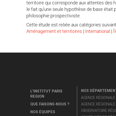
territoire qui corresponde aux attentes des h
le fait qu'une seule hypothèse de base était
philosophie prospectiviste.
Cette étude est reliée aux catégories suivant
Aménagement et territoires
|
International
|
Î
NOS DÉPARTEMENT
L'INSTITUT PARIS
REGION
AGENCE RÉGIONALE D
QUE FAISONS-NOUS ?
AGENCE RÉGIONALE 
OBSERVATOIRE RÉGI
NOS ÉQUIPES