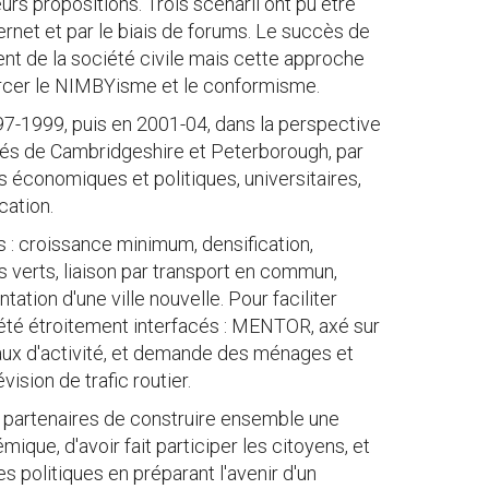
eurs propositions. Trois scenarii ont pu être
ternet et par le biais de forums. Le succès de
ent de la société civile mais cette approche
forcer le NIMBYisme et le conformisme.
-1999, puis en 2001-04, dans la perspective
tés de Cambridgeshire et Peterborough, par
 économiques et politiques, universitaires,
cation.
s : croissance minimum, densification,
 verts, liaison par transport en commun,
ation d'une ville nouvelle. Pour faciliter
 été étroitement interfacés : MENTOR, axé sur
caux d'activité, et demande des ménages et
ision de trafic routier.
 partenaires de construire ensemble une
mique, d'avoir fait participer les citoyens, et
es politiques en préparant l'avenir d'un