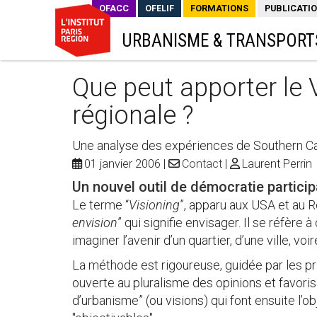
OFACC
OFELIF
FORMATIONS
PUBLICATI
URBANISME & TRANSPORT
Que peut apporter le V
régionale ?
Une analyse des expériences de Southern C
01 janvier 2006
Contact
Laurent Perrin
Un nouvel outil de démocratie particip
Le terme “
Visioning
”, apparu aux USA et au 
envision
” qui signifie envisager. Il se réfè
imaginer l’avenir d’un quartier, d’une ville, voi
La méthode est rigoureuse, guidée par les pr
ouverte au pluralisme des opinions et favoris
d’urbanisme” (ou visions) qui font ensuite l’o