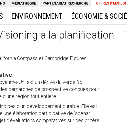
ONS
MÉDIATHÈQUE
PARTENARIAT RECHERCHE
OFFRES D'EMPLOI
S
ENVIRONNEMENT
ÉCONOMIE & SOCI
isioning à la planification
alifornia Compass et Cambridge Futures
ative
Royaume-Uni est un dérivé du verbe "
to
re à des démarches de prospective conçues pour
re d’une région tout entière.
incipes d’un développement durable. Elle est
e une élaboration participative de “scenarii
bjet d’évaluations comparatives sur des critère