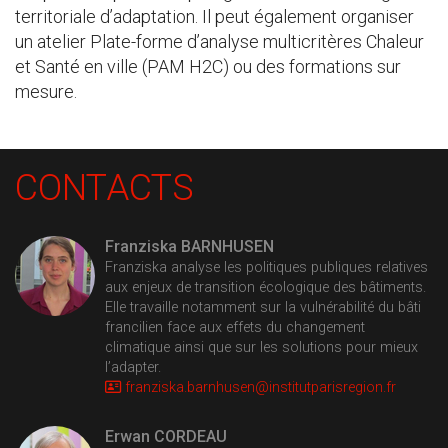
territoriale d’adaptation. Il peut également organiser
un atelier Plate-forme d’analyse multicritères Chaleur
et Santé en ville (PAM H2C) ou des formations sur
mesure.
CONTACTS
Franziska BARNHUSEN
Franziska analyse les politiques publiques relatives
aux enjeux de transition écologique des bâtiments.
Elle travaille notamment sur la vulnérabilité du bâti
francilien face aux effets du changement
climatique ainsi que sur les solutions pour mieux
l’adapter.
franziska.barnhusen@
institutparisregion.fr
Erwan CORDEAU