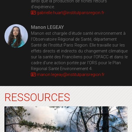
ainsi que la production de fiches retours
d'expérience.
gabrielle.huart@
institutparisregion.fr
Manon LEGEAY
Manon est chargée d'étude santé environnement à
l'Observatoire Régional de Santé, département
Santé de l'Institut Paris Region. Elle travaille sur les
effets directs et indirects du changement climatique
sur la santé des Franciliens pour l'OFACC et dans le
cadre d'une action portée par l'ORS pour le Plan
Régional Santé Environnement 4.
manon.legeay@
institutparisregion.fr
RESSOURCES