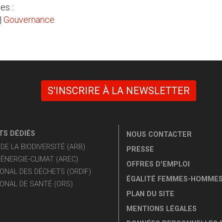
es :
|
Gouvernance
S'INSCRIRE À LA NEWSLETTER
S DÉDIÉS
NOUS CONTACTER
E LA BIODIVERSITÉ (ARB)
PRESSE
ÉNERGIE-CLIMAT (AREC)
OFFRES D'EMPLOI
ONAL DES DÉCHETS (ORDIF)
ÉGALITÉ FEMMES-HOMME
ONAL DE SANTÉ (ORS)
PLAN DU SITE
MENTIONS LÉGALES