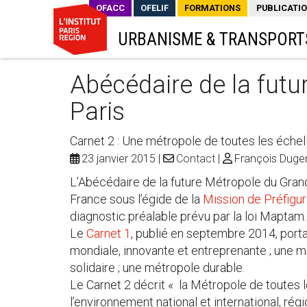
OFACC
OFELIF
FORMATIONS
PUBLICATI
URBANISME & TRANSPORT
Abécédaire de la fut
Paris
Carnet 2 : Une métropole de toutes les échel
23 janvier 2015
Contact
François Duge
L’Abécédaire de la future Métropole du Grand 
France sous l’égide de la
Mission de Préfigur
diagnostic préalable prévu par la loi Maptam.
Le
Carnet 1
, publié en septembre 2014, port
mondiale, innovante et entreprenante ; une m
solidaire ; une métropole durable.
Le Carnet 2 décrit « la Métropole de toutes 
l’environnement national et international, régio