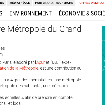
ONS
MÉDIATHÈQUE
PARTENARIAT RECHERCHE
OFFRES D'EMPLOI
S
ENVIRONNEMENT
ÉCONOMIE & SOCI
ure Métropole du Grand
les
ny
Paris, élaboré par l’
Apur
et l’IAU île-de-
ation de la Métropole
, est une contribution au
ait sur 4 grandes thématiques : une métropole
étropole des habitants ; une métropole
les échelles », afin de prendre en compte
nal, et local.