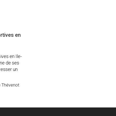
rtives en
ves en Ile-
une de ses
resser un
e Thévenot