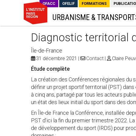
OFACC
OFELIF
FORMATIONS
PUBLICATI
URBANISME & TRANSPORT
Diagnostic territorial 
Île-de-France
31 décembre 2021
Contact
Claire Peu
Étude complète
La création des Conférences régionales du spo
définir un projet sportif territorial (PST) dan
à cinq ans, partagé par tous les acteurs publ
un état des lieux initial du sport dans des do
En Île-de France la Conférence, installée dep
PST d’ici la fin du premier trimestre 2022. La
de développement du sport (IRDS) pour produi
domaines :