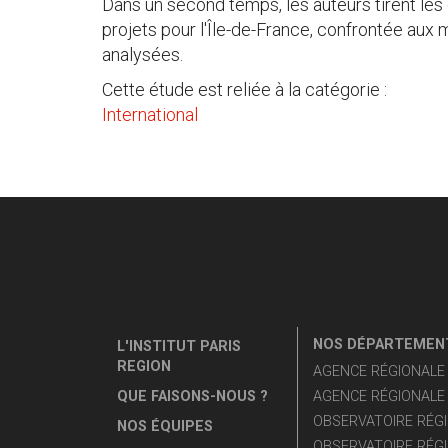
Dans un second temps, les auteurs tirent l
projets pour l'Île-de-France, confrontée au
analysées.
Cette étude est reliée à la catégorie :
International
NOS DÉPARTEMENT
L'INSTITUT PARIS
REGION
AGENCE RÉGIONALE D
QUE FAISONS-NOUS ?
AGENCE RÉGIONALE 
OBSERVATOIRE RÉGI
NOS ÉQUIPES
OBSERVATOIRE RÉGI