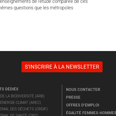
es enseignements de l'étude comparée de ces
x mêmes questions que les métropoles
S'INSCRIRE À LA NEWSLETTER
S DÉDIÉS
NOUS CONTACTER
E LA BIODIVERSITÉ (ARB)
PRESSE
ÉNERGIE-CLIMAT (AREC)
OFFRES D'EMPLOI
ONAL DES DÉCHETS (ORDIF)
ÉGALITÉ FEMMES-HOMME
ONAL DE SANTÉ (ORS)