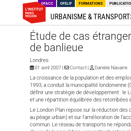
OFACC
OFELIF
FORMATIONS
PUBLICATI
URBANISME & TRANSPORT
Étude de cas étranger
de banlieue
Londres
01 avril 2007
Contact
Danièle Navarre
La croissance de la population et des emplo
1993, a conduit la municipalité londonienne 
définir une stratégie de développement : le 
et une répartition équilibrée des retombées 
Le London Plan repose sur la réduction des
au péage urbain) et sur l’amélioration de l’ac
commun. Le réseau de transports ne répondan