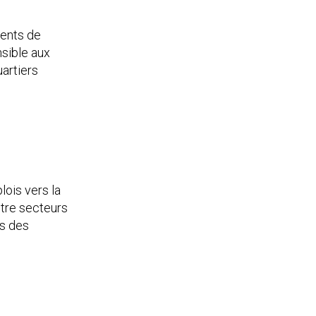
ents de
nsible aux
uartiers
lois vers la
ntre secteurs
es des