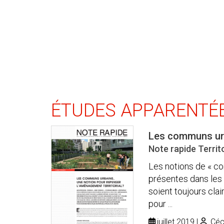
ÉTUDES APPARENTÉ
Les communs urba
Note rapide Territo
Les notions de « co
présentes dans les 
soient toujours clai
pour ...
juillet 2019
Céci