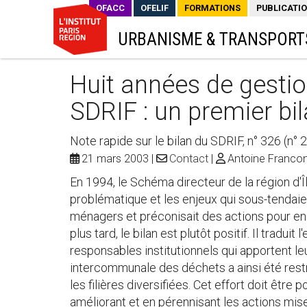
OFACC
OFELIF
FORMATIONS
PUBLICATI
URBANISME & TRANSPORT
Huit années de gestio
SDRIF : un premier bi
Note rapide sur le bilan du SDRIF, n° 326 (n° 
21 mars 2003
Contact
Antoine Francon
En 1994, le Schéma directeur de la région d'Î
problématique et les enjeux qui sous-tendaien
ménagers et préconisait des actions pour en 
plus tard, le bilan est plutôt positif. Il tradu
responsables institutionnels qui apportent leu
intercommunale des déchets a ainsi été restru
les filières diversifiées. Cet effort doit êtr
améliorant et en pérennisant les actions mis