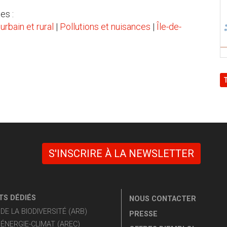
es :
rbain et rural
|
Pollutions et nuisances
|
Île-de-
S'INSCRIRE À LA NEWSLETTER
S DÉDIÉS
NOUS CONTACTER
E LA BIODIVERSITÉ (ARB)
PRESSE
ÉNERGIE-CLIMAT (AREC)