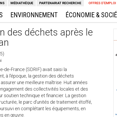
ONS
MÉDIATHÈQUE
PARTENARIAT RECHERCHE
OFFRES D'EMPLOI
S
ENVIRONNEMENT
ÉCONOMIE & SOCI
n des déchets après le
lan
25)
i
le-de-France (SDRIF) avait saisi la
t, à l'époque, la gestion des déchets
assurer une meilleure maîtrise. Huit années
it l'engagement des collectivités locales et des
r soutien technique et financier. La gestion
cturée, le parc d'unités de traitement étoffé,
e poursuivi en complétant les équipements, en
es en œuvre.