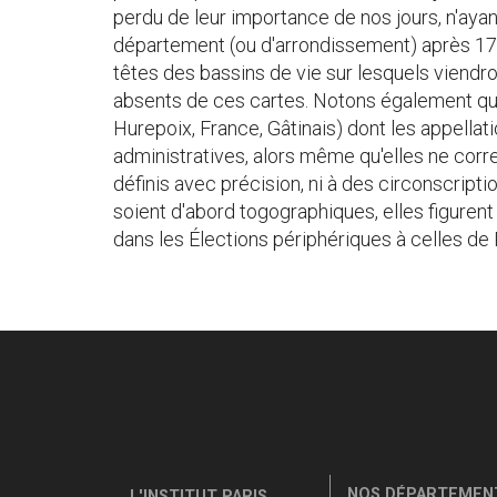
perdu de leur importance de nos jours, n'aya
département (ou d'arrondissement) après 179
têtes des bassins de vie sur lesquels viendro
absents de ces cartes. Notons également que
Hurepoix, France, Gâtinais) dont les appellat
administratives, alors même qu'elles ne co
définis avec précision, ni à des circonscript
soient d'abord togographiques, elles figuren
dans les Élections périphériques à celles de 
NOS DÉPARTEMENT
L'INSTITUT PARIS