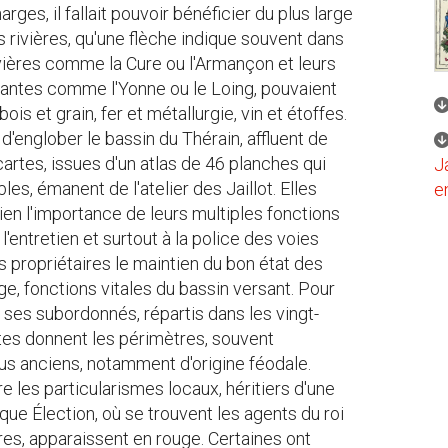
ges, il fallait pouvoir bénéficier du plus large
s rivières, qu'une flèche indique souvent dans
rivières comme la Cure ou l'Armançon et leurs
antes comme l'Yonne ou le Loing, pouvaient
ois et grain, fer et métallurgie, vin et étoffes.
d'englober le bassin du Thérain, affluent de
 cartes, issues d'un atlas de 46 planches qui
J
les, émanent de l'atelier des Jaillot. Elles
e
ien l'importance de leurs multiples fonctions
l'entretien et surtout à la police des voies
s propriétaires le maintien du bon état des
e, fonctions vitales du bassin versant. Pour
r ses subordonnés, répartis dans les vingt-
rtes donnent les périmètres, souvent
s anciens, notamment d'origine féodale.
re les particularismes locaux, héritiers d'une
aque Élection, où se trouvent les agents du roi
ires, apparaissent en rouge. Certaines ont