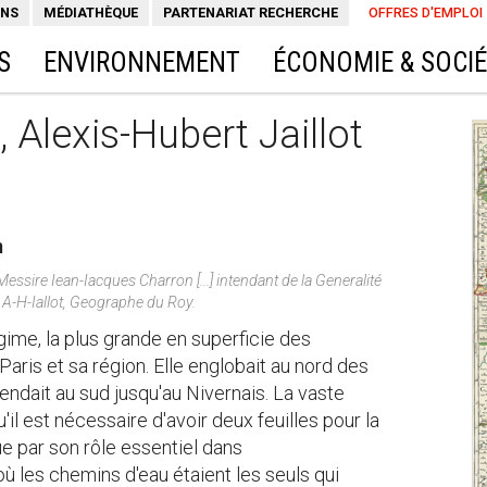
ONS
MÉDIATHÈQUE
PARTENARIAT RECHERCHE
OFFRES D'EMPLOI
S
ENVIRONNEMENT
ÉCONOMIE & SOCI
, Alexis-Hubert Jaillot
m
Messire Iean-Iacques Charron [...] intendant de la Generalité
r A-H-Iallot, Geographe du Roy.
égime, la plus grande en superficie des
aris et sa région. Elle englobait au nord des
ndait au sud jusqu'au Nivernais. La vaste
'il est nécessaire d'avoir deux feuilles pour la
ue par son rôle essentiel dans
ù les chemins d'eau étaient les seuls qui