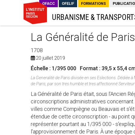
OFACC
OFELIF
FORMATIONS
PUBLICATI
URBANISME & TRANSPORT
La Généralité de Paris
1708
20 juillet 2019
Échelle : 1/395 000 Format : 39,5 x 55,4 c
La Generalité de Paris divisée en ses Eslections. Dédiée à 
de Paris, par son tres humble et tres affectionné Serviteu
La Généralité de Paris était, sous l'Ancien R
circonscriptions administratives concernant P
villes comme Compiègne ou Beauvais et s'éte
étendue de cette circonscription - au point qu
représenter pourtant au 1/395 000 - s'expliq
l'approvisionnement de Paris. À une époque o