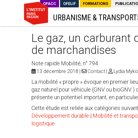
OFACC
OFELIF
FORMATIONS
PUBLICATI
URBANISME & TRANSPORT
Le gaz, un carburant d
de marchandises
Note rapide Mobilité, n° 794
13 décembre 2018
Contact
Lydia Myko
La mobilité « propre » évoque en premier lieu 
gaz naturel pour véhicule (GNV ou bioGNV ) c
présente un potentiel important, en particuli
Cette étude est reliée aux catégories suivant
Développement durable
|
Mobilité et transpo
logistique