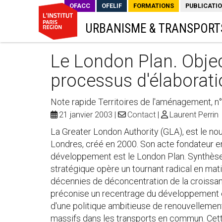
OFACC
OFELIF
FORMATIONS
PUBLICATI
URBANISME & TRANSPORT
Le London Plan. Objec
processus d'élaborat
Note rapide Territoires de l'aménagement, n
21 janvier 2003
Contact
Laurent Perrin
La Greater London Authority (GLA), est le n
Londres, créé en 2000. Son acte fondateur 
développement est le London Plan. Synthèse 
stratégique opère un tournant radical en mat
décennies de déconcentration de la croissance
préconise un recentrage du développement et
d'une politique ambitieuse de renouvellement
massifs dans les transports en commun. Cette 