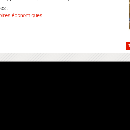
es :
toires économiques