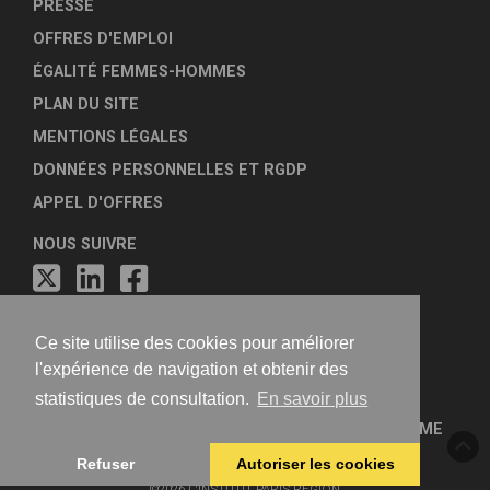
PRESSE
OFFRES D'EMPLOI
ÉGALITÉ FEMMES-HOMMES
PLAN DU SITE
MENTIONS LÉGALES
DONNÉES PERSONNELLES ET RGDP
APPEL D'OFFRES
NOUS SUIVRE
Ce site utilise des cookies pour améliorer
l'expérience de navigation et obtenir des
statistiques de consultation.
En savoir plus
FÉDÉRATION NATIONALE DES AGENCES D'URBANISME
Refuser
Autoriser les cookies
©2026 L'INSTITUT PARIS REGION