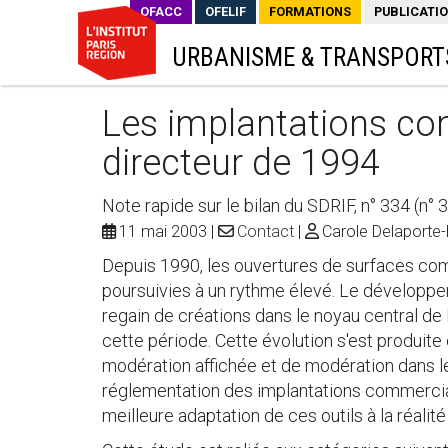
OFACC
OFELIF
FORMATIONS
PUBLICATI
URBANISME & TRANSPORT
Les implantations co
directeur de 1994
Note rapide sur le bilan du SDRIF, n° 334 (n° 
11 mai 2003
Contact
Carole Delaporte-
Depuis 1990, les ouvertures de surfaces com
poursuivies à un rythme élevé. Le développ
regain de créations dans le noyau central de 
cette période. Cette évolution s'est produite 
modération affichée et de modération dans l
réglementation des implantations commerciale
meilleure adaptation de ces outils à la réalité