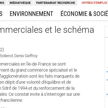
ONS
MÉDIATHÈQUE
PARTENARIAT RECHERCHE
OFFRES D'EMPLOI
S
ENVIRONNEMENT
ÉCONOMIE & SOCI
mmerciales et le schéma
32)
Bollerot, Denis Geffroy
merciales en Île-de-France se sont
ement du grand commerce spécialisé et le
l'agglomération sont les faits marquants de
en dépit d'une volonté d'équilibre et de
e Sdrif de 1994 et du renforcement de la
s. Ce constat invite à s'interroger sur une
 francilienne.