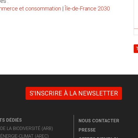
es :
merce et consommation
|
Île-de-France 2030
S'INSCRIRE À LA NEWSLETTER
S DÉDIÉS
NOUS CONTACTER
E LA BIODIVERSITÉ (ARB)
PRESSE
ÉNERGIE-CLIMAT (AREC)