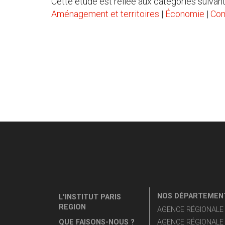
Cette étude est reliée aux catégories suivant
Aménagement et territoires
|
Économie
|
Com
NOS DÉPARTEMENT
L'INSTITUT PARIS
REGION
AGENCE RÉGIONALE D
QUE FAISONS-NOUS ?
AGENCE RÉGIONALE 