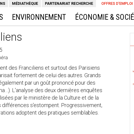
ONS
MÉDIATHÈQUE
PARTENARIAT RECHERCHE
OFFRES D'EMPLOI
S
ENVIRONNEMENT
ÉCONOMIE & SOCI
liens
35
méra
t des Franciliens et surtout des Parisiens
arisait fortement de celui des autres. Grands
t également par un goût prononcé pour des
éma…). L'analyse des deux dernières enquêtes
isées par le ministère de la Culture et de la
 différences s'estompent. Progressivement,
rations adoptent des pratiques semblables.