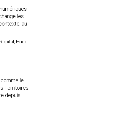
s numériques
 change les
 contexte, au
 Ropital, Hugo
e, comme le
s Territoires.
 depuis ...