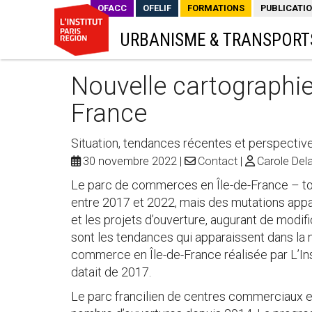
OFACC
OFELIF
FORMATIONS
PUBLICATI
URBANISME & TRANSPORT
Nouvelle cartographi
France
Situation, tendances récentes et perspectiv
30 novembre 2022
Contact
Carole Dela
Le parc de commerces en Île-de-France – to
entre 2017 et 2022, mais des mutations appa
et les projets d’ouverture, augurant de modi
sont les tendances qui apparaissent dans la n
commerce en Île-de-France réalisée par L’Inst
datait de 2017.
Le parc francilien de centres commerciaux es