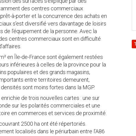
sion des surfaces s’explique par des
notamment des centres commerciaux
 prêt-à-porter et la concurrence des achats en
aux s’est diversifié vers davantage de loisirs
s de l’équipement de la personne. Avec la
, des centres commerciaux sont en difficulté
’affaires.
m² en Île-de-France sont également restées
ours inférieures à celles de la province pour la
ins populaires et des grands magasins,
importants entre territoires demeurent,
s densités sont moins fortes dans la MGP.
richie de trois nouvelles cartes : une sur
onde sur les polarités commerciales et une
itoire en commerces et services de proximité.
ouvrant 2500 ha ont été répertoriés.
lement localisés dans le périurbain entre l’A86