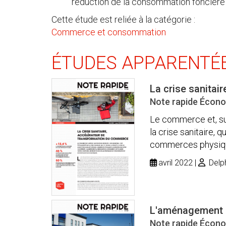
réduction de la consommation foncière 
Cette étude est reliée à la catégorie :
Commerce et consommation
ÉTUDES APPARENTÉ
La crise sanitai
Note rapide Écono
Le commerce et, sur
la crise sanitaire, q
commerces physiques 
avril 2022
Delph
L'aménagement é
Note rapide Écono