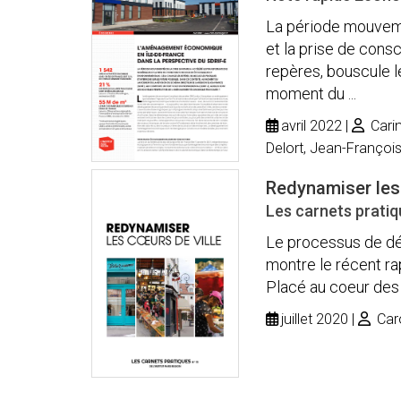
La période mouveme
et la prise de con
repères, bouscule l
moment du ...
avril 2022
Carin
Delort, Jean-Françoi
Redynamiser les 
Les carnets pratiq
Le processus de dév
montre le récent rap
Placé au coeur des 
juillet 2020
Caro