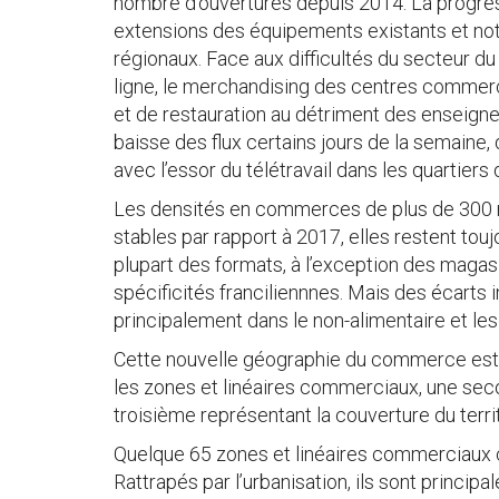
nombre d’ouvertures depuis 2014. La progres
extensions des équipements existants et 
régionaux. Face aux difficultés du secteur du
ligne, le merchandising des centres commerci
et de restauration au détriment des enseigne
baisse des flux certains jours de la semaine
avec l’essor du télétravail dans les quartiers d
Les densités en commerces de plus de 300 
stables par rapport à 2017, elles restent touj
plupart des formats, à l’exception des magas
spécificités franciliennnes. Mais des écarts 
principalement dans le non-alimentaire et le
Cette nouvelle géographie du commerce est en
les zones et linéaires commerciaux, une sec
troisième représentant la couverture du terr
Quelque 65 zones et linéaires commerciaux c
Rattrapés par l’urbanisation, ils sont principa