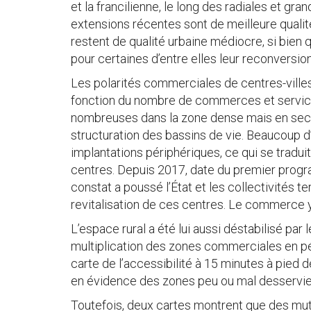
et la francilienne, le long des radiales et gra
extensions récentes sont de meilleure qualit
restent de qualité urbaine médiocre, si bien qu
pour certaines d’entre elles leur reconversion
Les polarités commerciales de centres-ville
fonction du nombre de commerces et service
nombreuses dans la zone dense mais en seco
structuration des bassins de vie. Beaucoup d’e
implantations périphériques, ce qui se tradu
centres. Depuis 2017, date du premier progr
constat a poussé l’État et les collectivités 
revitalisation de ces centres. Le commerce y
L’espace rural a été lui aussi déstabilisé p
multiplication des zones commerciales en pé
carte de l’accessibilité à 15 minutes à pie
en évidence des zones peu ou mal desservies
Toutefois, deux cartes montrent que des muta