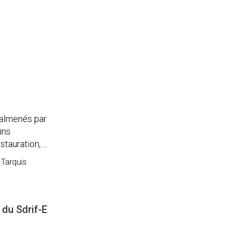
malmenés par
ins
tauration, ...
 Tarquis
du Sdrif-E