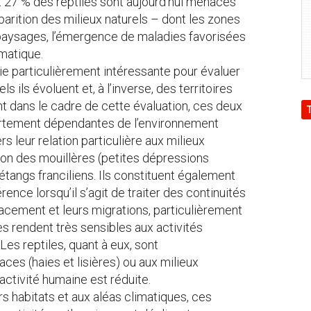
 27 % des reptiles sont aujourd’hui menacés
sparition des milieux naturels – dont les zones
paysages, l’émergence de maladies favorisées
imatique.
ie particulièrement intéressante pour évaluer
s ils évoluent et, à l’inverse, des territoires
nt dans le cadre de cette évaluation, ces deux
fortement dépendantes de l’environnement
rs leur relation particulière aux milieux
tion des mouillères (petites dépressions
tangs franciliens. Ils constituent également
rence lorsqu’il s’agit de traiter des continuités
cement et leurs migrations, particulièrement
s rendent très sensibles aux activités
Les reptiles, quant à eux, sont
aces (haies et lisières) ou aux milieux
l’activité humaine est réduite.
rs habitats et aux aléas climatiques, ces