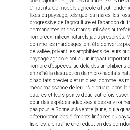
une majorité de grandes cultures (92 % de la s
d’intrants. Ce modèle agricole à haut rende
fixes du paysage, tels que les mares, les fos
progressive de l’agriculture et l’abandon du tr
permanentes et des mares utilisées autrefois 
nombreux milieux naturels jadis préservés. M
comme les marécages, ont été convertis pour
de vallée, privant les amphibiens de leurs n
paysage agricole ont eu un impact important s
nombre d’espèces, au-delà des amphibiens et 
entraîné la destruction de micro-habitats nat
d’habitats précieux et uniques, comme les m
méconnaissance de leur rôle crucial dans la 
pâtures et leurs points d’eau, autrefois essent
pour des espèces adaptées à ces environnem
cas pour le Sonneur à ventre jaune, qui a qua
détérioration des éléments linéaires du pays
lisières, a entraîné une réduction des corrid