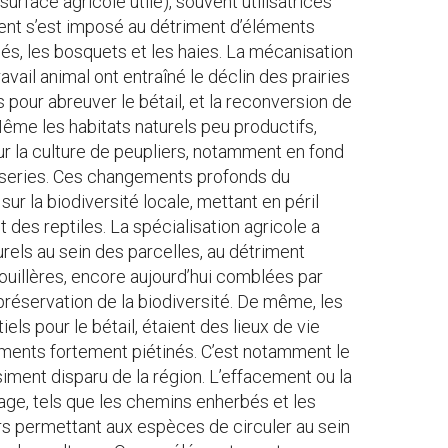
urface agricole utile), souvent utilisatrices
ment s’est imposé au détriment d’éléments
sés, les bosquets et les haies. La mécanisation
avail animal ont entraîné le déclin des prairies
pour abreuver le bétail, et la reconversion de
ême les habitats naturels peu productifs,
 la culture de peupliers, notamment en fond
urseries. Ces changements profonds du
ur la biodiversité locale, mettant en péril
des reptiles. La spécialisation agricole a
urels au sein des parcelles, au détriment
ouillères, encore aujourd’hui comblées par
préservation de la biodiversité. De même, les
iels pour le bétail, étaient des lieux de vie
ents fortement piétinés. C’est notamment le
siment disparu de la région. L’effacement ou la
age, tels que les chemins enherbés et les
ors permettant aux espèces de circuler au sein