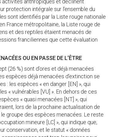
activités anthropiques et déclinent
ur protection intégrale sur l’ensemble du
les sont identifiés par la Liste rouge nationale
en France métropolitaine, la Liste rouge de
ens et des reptiles étaient menacés de
ressions franciliennes que cette évaluation
ENACÉES OU EN PASSE DE L’ÊTRE
ept (26 %) sont d’ores et déjà menacées
 Les espèces déjà menacées d’extinction se
es : les espèces « en danger [EN] », qui
les « vulnérables [VU] ». En dehors de ces
espèces « quasi menacées [NT] », qui
ient, lors de la prochaine actualisation de
ndre le groupe des espèces menacées. Le reste
occupation mineure [LC] », qui indique que,
leur conservation, et le statut « données