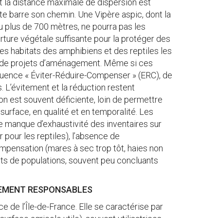
nt la distance maximale de dispersion est
te barre son chemin. Une Vipère aspic, dont la
u plus de 700 mètres, ne pourra pas les
erture végétale suffisante pour la protéger des
es habitats des amphibiens et des reptiles les
rs de projets d’aménagement. Même si ces
équence « Éviter-Réduire-Compenser » (ERC), de
L’évitement et la réduction restent
on est souvent déficiente, loin de permettre
surface, en qualité et en temporalité. Les
le manque d’exhaustivité des inventaires sur
 pour les reptiles), l’absence de
mpensation (mares à sec trop tôt, haies non
nts de populations, souvent peu concluants
LEMENT RESPONSABLES
e de l’Île-de-France. Elle se caractérise par