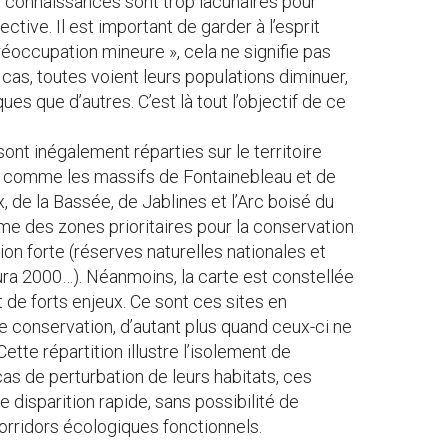
les connaissances sont trop lacunaires pour
ctive. Il est important de garder à l’esprit
éoccupation mineure », cela ne signifie pas
 cas, toutes voient leurs populations diminuer,
es que d’autres. C’est là tout l’objectif de ce
t inégalement réparties sur le territoire
s, comme les massifs de Fontainebleau et de
 de la Bassée, de Jablines et l’Arc boisé du
e des zones prioritaires pour la conservation
on forte (réserves naturelles nationales et
ura 2000…). Néanmoins, la carte est constellée
 de forts enjeux. Ce sont ces sites en
 de conservation, d’autant plus quand ceux-ci ne
tte répartition illustre l’isolement de
cas de perturbation de leurs habitats, ces
disparition rapide, sans possibilité de
corridors écologiques fonctionnels.