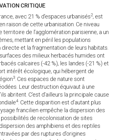
VATION CRITIQUE
2
 France, avec 21 % d’espaces urbanisés
, est
n raison de cette urbanisation. Ce niveau
le territoire de l’agglomération parisienne, a un
tèmes, mettant en péril les populations
 directe et la fragmentation de leurs habitats.
 surfaces des milieux herbacés humides ont
rbacés calcaires (-42 %), les landes (-21 %) et
fort intérêt écologique, qui hébergent de
3
égion
. Ces espaces de nature sont
éodées. Leur destruction équivaut à une
ls abritent. C’est d’ailleurs la principale cause
4
ondiale
. Cette disparition est d’autant plus
aysage francilien empêche la dispersion des
s possibilités de recolonisation de sites
dispersion des amphibiens et des reptiles
ntravées par des ruptures d’origines