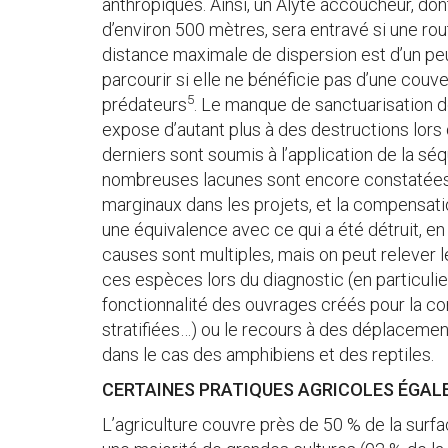
anthropiques. Ainsi, un Alyte accoucheur, do
d’environ 500 mètres, sera entravé si une rou
distance maximale de dispersion est d’un pe
parcourir si elle ne bénéficie pas d’une couv
5
prédateurs
. Le manque de sanctuarisation d
expose d’autant plus à des destructions lo
derniers sont soumis à l’application de la s
nombreuses lacunes sont encore constatées. 
marginaux dans les projets, et la compensati
une équivalence avec ce qui a été détruit, en 
causes sont multiples, mais on peut relever 
ces espèces lors du diagnostic (en particulier
fonctionnalité des ouvrages créés pour la co
stratifiées…) ou le recours à des déplaceme
dans le cas des amphibiens et des reptiles.
CERTAINES PRATIQUES AGRICOLES ÉGA
L’agriculture couvre près de 50 % de la surfac