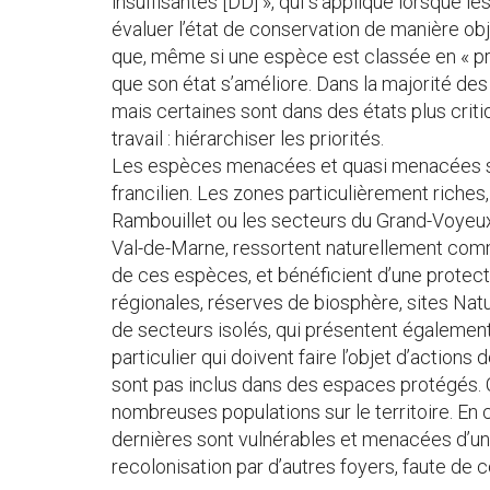
insuffisantes [DD] », qui s’applique lorsque 
évaluer l’état de conservation de manière obje
que, même si une espèce est classée en « pr
que son état s’améliore. Dans la majorité des
mais certaines sont dans des états plus critiqu
travail : hiérarchiser les priorités.
Les espèces menacées et quasi menacées son
francilien. Les zones particulièrement riche
Rambouillet ou les secteurs du Grand-Voyeux,
Val-de-Marne, ressortent naturellement comm
de ces espèces, et bénéficient d’une protecti
régionales, réserves de biosphère, sites Nat
de secteurs isolés, qui présentent également
particulier qui doivent faire l’objet d’actions
sont pas inclus dans des espaces protégés. Ce
nombreuses populations sur le territoire. En 
dernières sont vulnérables et menacées d’une 
recolonisation par d’autres foyers, faute de 