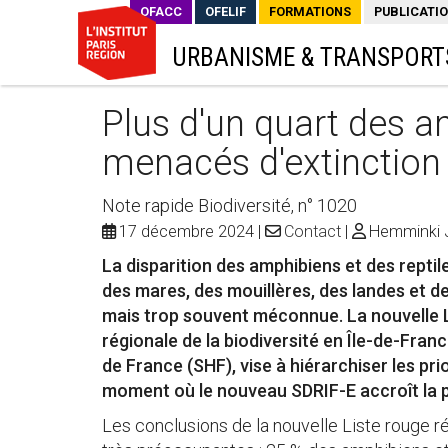
OFACC
OFELIF
FORMATIONS
PUBLICATI
URBANISME & TRANSPORT
Plus d'un quart des a
menacés d'extinction 
Note rapide Biodiversité, n° 1020
17 décembre 2024
Contact
Hemminki 
La disparition des amphibiens et des reptil
des mares, des mouillères, des landes et de
mais trop souvent méconnue. La nouvelle Li
régionale de la biodiversité en Île-de-Fran
de France (SHF), vise à hiérarchiser les pri
moment où le nouveau SDRIF-E accroît la p
Les conclusions de la nouvelle Liste rouge ré