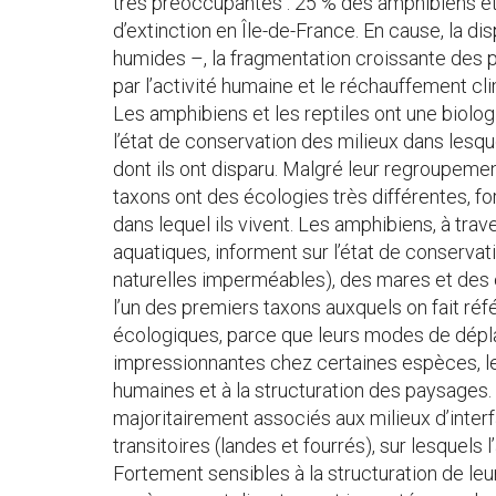
très préoccupantes : 25 % des amphibiens et
d’extinction en Île-de-France. En cause, la di
humides –, la fragmentation croissante des 
par l’activité humaine et le réchauffement cl
Les amphibiens et les reptiles ont une biolog
l’état de conservation des milieux dans lesquel
dont ils ont disparu. Malgré leur regroupeme
taxons ont des écologies très différentes, 
dans lequel ils vivent. Les amphibiens, à trave
aquatiques, informent sur l’état de conserva
naturelles imperméables), des mares et des é
l’un des premiers taxons auxquels on fait réfé
écologiques, parce que leurs modes de dépla
impressionnantes chez certaines espèces, le
humaines et à la structuration des paysages. 
majoritairement associés aux milieux d’interf
transitoires (landes et fourrés), sur lesquels 
Fortement sensibles à la structuration de leu