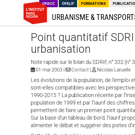
OFACC
OFELIF
FORMATIONS
PUBLICATI
URBANISME & TRANSPORT
Point quantitatif SDRI
urbanisation
Note rapide sur le bilan du SDRIF, n° 332 (n° 
01 mai 2003
Contact
Nicolas Laruelle
Les évolutions de la population, de l'emploi 
sont-elles compatibles avec les perspective
1990-2015 ? La publication récente par l'Ins
population de 1999 et par l'Iaurif des chiffre
permettent de faire un premier point quantit
Sur la base d'un tableau de bord, l'Iaurif pr
alimenter le débat et suggérer des pistes d'