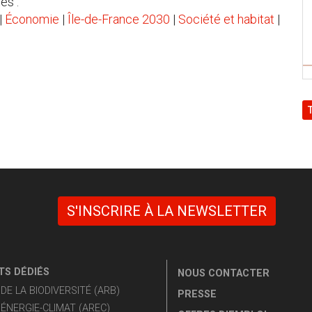
es :
|
Économie
|
Île-de-France 2030
|
Société et habitat
|
S'INSCRIRE À LA NEWSLETTER
S DÉDIÉS
NOUS CONTACTER
E LA BIODIVERSITÉ (ARB)
PRESSE
ÉNERGIE-CLIMAT (AREC)