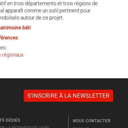
if en trois départements et trois régions de
onal apparaît comme un outil pertinent pour
bilisés autour de ce projet.
atrimoine bâti
éférences
es :
s régionaux
S'INSCRIRE À LA NEWSLETTER
S DÉDIÉS
NOUS CONTACTER