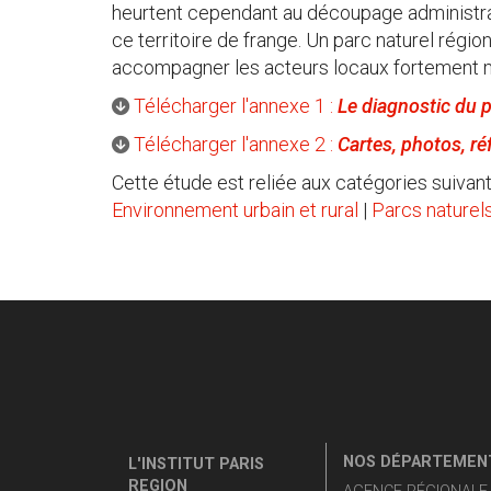
heurtent cependant au découpage administrat
ce territoire de frange. Un parc naturel régi
accompagner les acteurs locaux fortement mo
Télécharger l'annexe 1 :
Le diagnostic du p
Télécharger l'annexe 2 :
Cartes, photos, r
Cette étude est reliée aux catégories suivant
Environnement urbain et rural
|
Parcs naturel
NOS DÉPARTEMENT
L'INSTITUT PARIS
REGION