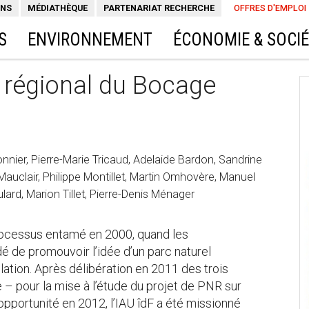
ONS
MÉDIATHÈQUE
PARTENARIAT RECHERCHE
OFFRES D'EMPLOI
S
ENVIRONNEMENT
ÉCONOMIE & SOCI
l régional du Bocage
onnier, Pierre-Marie Tricaud, Adelaide Bardon, Sandrine
 Mauclair, Philippe Montillet, Martin Omhovère, Manuel
ard, Marion Tillet, Pierre-Denis Ménager
 processus entamé en 2000, quand les
é de promouvoir l’idée d’un parc naturel
lation. Après délibération en 2011 des trois
 – pour la mise à l’étude du projet de PNR sur
opportunité en 2012, l’IAU îdF a été missionné