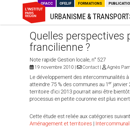
OFACC
OFELIF
FORMATIONS
PUBLICATI
URBANISME & TRANSPORT
Quelles perspectives 
francilienne ?
Note rapide Gestion locale, n° 527
19 novembre 2010
Contact
Agnès Parn
Le développement des intercommunalités à fis
er
atteindre 75 % des communes au 1
janvier 
territoire d’ici 2013 pourrait ainsi être bien
processus en petite couronne est plus incert
Cette étude est reliée aux catégories suivant
Aménagement et territoires
|
Intercommunal