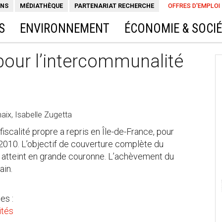
ONS
MÉDIATHÈQUE
PARTENARIAT RECHERCHE
OFFRES D'EMPLOI
S
ENVIRONNEMENT
ÉCONOMIE & SOCI
pour l’intercommunalité
aix, Isabelle Zugetta
calité propre a repris en Île-de-France, pour
2010. L’objectif de couverture complète du
tôt atteint en grande couronne. L’achèvement du
ain.
es :
ités