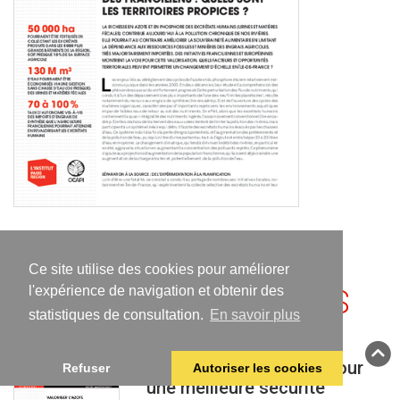
Télécharger
Ce site utilise des cookies pour améliorer
l'expérience de navigation et obtenir des
ÉTUDES APPARENTÉES
statistiques de consultation.
En savoir plus
Valoriser l’azote et le
phosphore des urines pour
Refuser
Autoriser les cookies
une meilleure sécurité