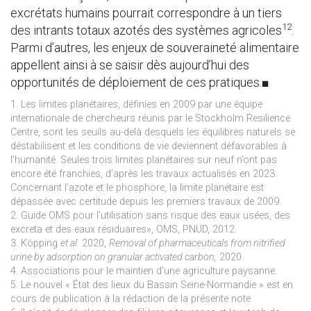
excrétats humains pourrait correspondre à un tiers
12
des intrants totaux azotés des systèmes agricoles
.
Parmi d’autres, les enjeux de souveraineté alimentaire
appellent ainsi à se saisir dès aujourd’hui des
opportunités de déploiement de ces pratiques.■
1. Les limites planétaires, définies en 2009 par une équipe
internationale de chercheurs réunis par le Stockholm Resilience
Centre, sont les seuils au-delà desquels les équilibres naturels se
déstabilisent et les conditions de vie deviennent défavorables à
l’humanité. Seules trois limites planétaires sur neuf n’ont pas
encore été franchies, d’après les travaux actualisés en 2023.
Concernant l’azote et le phosphore, la limite planétaire est
dépassée avec certitude depuis les premiers travaux de 2009.
2. Guide OMS pour l’utilisation sans risque des eaux usées, des
excreta et des eaux résiduaires», OMS, PNUD, 2012.
3. Köpping
et al.
2020,
Removal of pharmaceuticals from nitrified
urine by adsorption on granular activated carbon,
2020.
4. Associations pour le maintien d’une agriculture paysanne.
5. Le nouvel « État des lieux du Bassin Seine-Normandie » est en
cours de publication à la rédaction de la présente note.