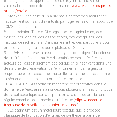
6. Il s’agit de développer des filières citoyennes et low-tech de
valorisation agricole de l’urine humaine :
www.leesu.fr/ocapi/ les-
projets/enville.
7. Stocker l’urine brute d’un à six mois permet de s’assurer de
l’abattement suffisant d’éventuels pathogènes, selon le rapport de
l’OMS cité plus haut.
8. L’association Terre et Cité regroupe des agriculteurs, des
collectivités locales, des associations, des entreprises, des
instituts de recherche et d’enseignement, et des particuliers pour
promouvoir l’agriculture sur le plateau de Saclay.
9. Le RAE est un réseau associatif ayant pour objectif la défense
de l’intérêt général en matière d’assainissement. Il fédère les
acteurs de l’assainissement écologique en s’inscrivant dans une
démarche de préservation de l’environnement par la gestion
responsable des ressources naturelles ainsi que la prévention et
la réduction de la pollution organique domestique.
10. ARCEAU IdF, Association recherche et collectivités dans le
domaine de l’eau, anime ainsi depuis plusieurs années un groupe
de travail spécifique sur la séparation à la source produisant
régulièrement de documents de référence (
https://arceau-idf.
fr/groupe-de-travail/gtt-separation-la-source
).
11. Le cadmium est un métal lourd toxique que le procédé
classique de fabrication d’engrais de synthèse, à partir de