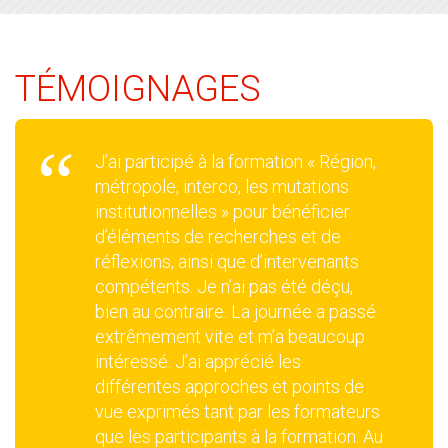
TÉMOIGNAGES
J’ai participé à la formation « Région,
métropole, interco, les mutations
institutionnelles » pour bénéficier
d’éléments de recherches et de
réflexions, ainsi que d’intervenants
compétents. Je n’ai pas été déçu,
bien au contraire. La journée a passé
extrêmement vite et m’a beaucoup
intéressé. J’ai apprécié les
différentes approches et points de
vue exprimés tant par les formateurs
que les participants à la formation. Au