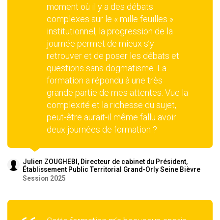
moment où il y a des débats
complexes sur le « mille feuilles »
institutionnel, la progression de la
journée permet de mieux s’y
retrouver et de poser les débats et
questions sans dogmatisme. La
formation a répondu à une très
grande partie de mes attentes. Vue la
complexité et la richesse du sujet,
peut-être aurait-il même fallu avoir
deux journées de formation ?
Julien ZOUGHEBI, Directeur de cabinet du Président,
Établissement Public Territorial Grand-Orly Seine Bièvre
Session 2025