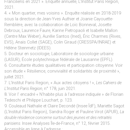
Franciliens en 2021 ». Enquête annuelle, L’Institut Paris Region,
2021.
4. « Mon quartier, mes voisins ». Enquête réalisée en 2018-2019
sous la direction de Jean-Yves Authier et Joanie Cayouette-
Remblière, avec la collaboration de Loïc Bonneval, Josette
Debroux, Laurence Faure, Karine Pietropaoli et Isabelle Mallon
(Centre Max Weber), Aurélie Santos (Ined), Éric Charmes (Rives,
EVS), Anaïs Collet (SAGE), Colin Giraud (CRESSPA/INRAE) et
Hélène Steinmetz (IDEES).
5. Docteur en sociologie, Laboratoire de sociologie urbaine
(LASUR), École polytechnique fédérale de Lausanne (EPFL).
6. Consultante études qualitatives et participation citoyenne. Voir
son étude « Résilience, convivialité et solidarités de proximité »,
juillet 2021.
7. L’Institut Paris Region, « Aux actes citoyens ! »,
Les Cahiers de
L’Institut Paris Region,
n° 178, juin 2021.
8. Voir l’ encadré « N’habite plus à l’adresse indiquée » de Florian
Tedeschi et Philippe Louchart, p. 123.
9. Couleaud Nathalie et Claire Decondé (Insee ÎdF), Mariette Sagot
(L’Institut Paris Region), Sandra Roger et Pauline Virot (APUR),
La
double résidence concerne surtout des jeunes et des retraités
parisiens.
Insee Analyses Île-de-France, n° 12, février 2015.
Accessible en ligne à l’adresse :