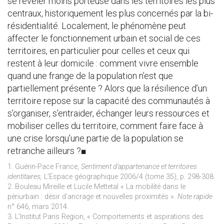
se révéler moins porteuse dans les territoires les plus
centraux, historiquement les plus concernés par la bi-
résidentialité. Localement, le phénomène peut
affecter le fonctionnement urbain et social de ces
territoires, en particulier pour celles et ceux qui
restent à leur domicile : comment vivre ensemble
quand une frange de la population n’est que
partiellement présente ? Alors que la résilience d’un
territoire repose sur la capacité des communautés à
s’organiser, s’entraider, échanger leurs ressources et
mobiliser celles du territoire, comment faire face à
une crise lorsqu’une partie de la population se
retranche ailleurs ?■
1. Guérin-Pace France,
Sentiment d’appartenance et territoires
identitaires,
L’Espace géographique 2006/4 (tome 35), p. 298-308.
2. Bouleau Mireille et Lucile Mettetal « La mobilité dans le
périurbain : désir d’ancrage et nouvelles proximités ».
Note rapide
n° 646, mars 2014.
3. L’Institut Paris Region, « Comportements et aspirations des