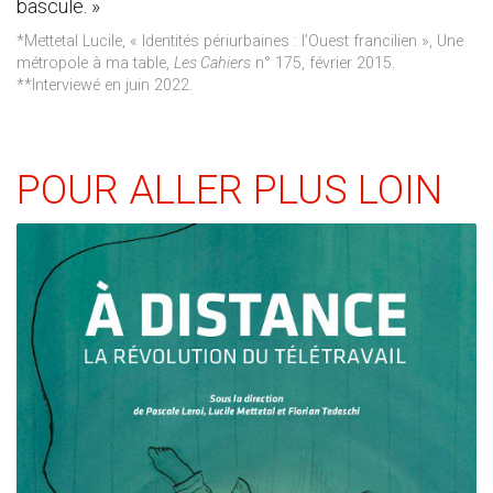
bascule. »
*Mettetal Lucile, « Identités périurbaines : l’Ouest francilien », Une
métropole à ma table,
Les Cahiers
n° 175, février 2015.
**Interviewé en juin 2022.
POUR ALLER PLUS LOIN