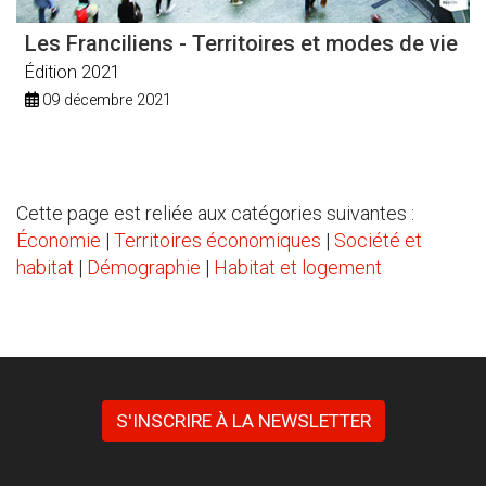
Les Franciliens - Territoires et modes de vie
Édition 2021
09 décembre 2021
Cette page est reliée aux catégories suivantes :
Économie
|
Territoires économiques
|
Société et
habitat
|
Démographie
|
Habitat et logement
S'INSCRIRE À LA NEWSLETTER