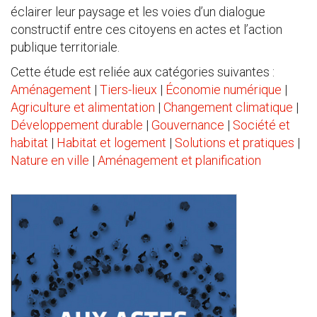
éclairer leur paysage et les voies d’un dialogue
constructif entre ces citoyens en actes et l’action
publique territoriale.
Cette étude est reliée aux catégories suivantes :
Aménagement
|
Tiers-lieux
|
Économie numérique
|
Agriculture et alimentation
|
Changement climatique
|
Développement durable
|
Gouvernance
|
Société et
habitat
|
Habitat et logement
|
Solutions et pratiques
|
Nature en ville
|
Aménagement et planification