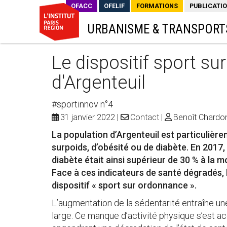
OFACC
OFELIF
FORMATIONS
PUBLICATI
URBANISME & TRANSPORT
Le dispositif sport su
d'Argenteuil
#sportinnov n°4
31 janvier 2022
Contact
Benoît Chardo
La population d’Argenteuil est particulièr
surpoids, d’obésité ou de diabète. En 2017
diabète était ainsi supérieur de 30 % à la 
Face à ces indicateurs de santé dégradés, 
dispositif « sport sur ordonnance ».
L’augmentation de la sédentarité entraîne une
large. Ce manque d’activité physique s’est 