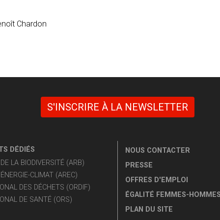
noît Chardon
S'INSCRIRE À LA NEWSLETTER
S DÉDIÉS
NOUS CONTACTER
E LA BIODIVERSITÉ (ARB)
PRESSE
ÉNERGIE-CLIMAT (AREC)
OFFRES D'EMPLOI
ONAL DES DÉCHETS (ORDIF)
ÉGALITÉ FEMMES-HOMME
ONAL DE SANTÉ (ORS)
PLAN DU SITE