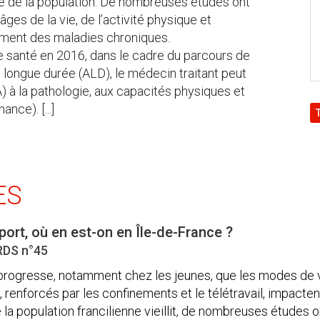
té de la population. De nombreuses études ont
âges de la vie, de l’activité physique et
tement des maladies chroniques.
e santé en 2016, dans le cadre du parcours de
e longue durée (ALD), le médecin traitant peut
) à la pathologie, aux capacités physiques et
nce). [...]
ES
port, où en est-on en Île-de-France ?
IRDS n°45
 progresse, notamment chez les jeunes, que les modes de 
 renforcés par les confinements et le télétravail, impacten
e la population francilienne vieillit, de nombreuses études 