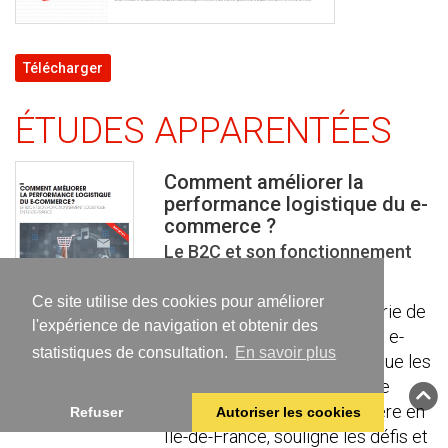
Télécharger
ÉTUDES APPARENTÉES
Comment améliorer la
performance logistique du e-
commerce ?
Le B2C et son fonctionnement
logistique en Île-de-France
Ce site utilise des cookies pour améliorer
Ce rapport, premier d’une série de
l'expérience de navigation et obtenir des
trois, fait un état des lieux de e-
statistiques de consultation.
En savoir plus
commerce en France, explique les
organisations logistiques que
cette nouvelle pratique génère en
Refuser
Autoriser les cookies
Île-de-France, souligne les défis et