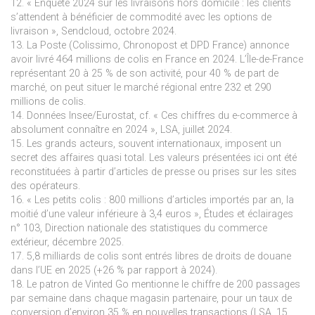
12. « Enquête 2024 sur les livraisons hors domicile : les clients
s’attendent à bénéficier de commodité avec les options de
livraison », Sendcloud, octobre 2024.
13. La Poste (Colissimo, Chronopost et DPD France) annonce
avoir livré 464 millions de colis en France en 2024. L’Île-de-France
représentant 20 à 25 % de son activité, pour 40 % de part de
marché, on peut situer le marché régional entre 232 et 290
millions de colis.
14. Données Insee/Eurostat, cf. « Ces chiffres du e-commerce à
absolument connaître en 2024 », LSA, juillet 2024.
15. Les grands acteurs, souvent internationaux, imposent un
secret des affaires quasi total. Les valeurs présentées ici ont été
reconstituées à partir d’articles de presse ou prises sur les sites
des opérateurs.
16. « Les petits colis : 800 millions d’articles importés par an, la
moitié d’une valeur inférieure à 3,4 euros », Études et éclairages
n° 103, Direction nationale des statistiques du commerce
extérieur, décembre 2025.
17. 5,8 milliards de colis sont entrés libres de droits de douane
dans l’UE en 2025 (+26 % par rapport à 2024).
18. Le patron de Vinted Go mentionne le chiffre de 200 passages
par semaine dans chaque magasin partenaire, pour un taux de
conversion d’environ 35 % en nouvelles transactions (LSA, 15