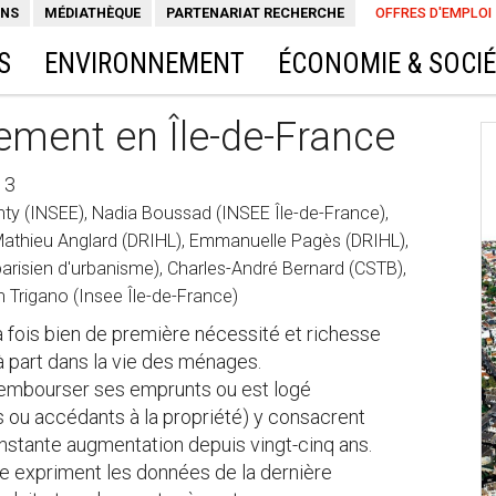
ONS
MÉDIATHÈQUE
PARTENARIAT RECHERCHE
OFFRES D'EMPLOI
S
ENVIRONNEMENT
ÉCONOMIE & SOCI
ement en Île-de-France
13
nty (INSEE), Nadia Boussad (INSEE Île-de-France),
, Mathieu Anglard (DRIHL), Emmanuelle Pagès (DRIHL),
arisien d'urbanisme), Charles-André Bernard (CSTB),
 Trigano (Insee Île-de-France)
a fois bien de première nécessité et richesse
à part dans la vie des ménages.
e rembourser ses emprunts ou est logé
es ou accédants à la propriété) y consacrent
nstante augmentation depuis vingt-cinq ans.
e expriment les données de la dernière