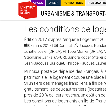
OFACC
OFELIF
FORMATIONS
PUBLICATI
URBANISME & TRANSPORT
Les conditions de log
Édition 2017 d'après l’enquête Logement 20
07 mars 2017
Contact
Jacques Bellide
Juliette Losier (DRIEA), Philippe Monier (DRIEA)
Stéphanie Jankel (APUR), Sandra Roger (Atelier p
Jean-Jacques Guillouet, Philippe Pauquet, Lauren
Principal poste de dépense des Français, à l
patrimoniale, le logement occupe une place 
Si un tiers des ménages franciliens a fini d
gratuitement, les deux autres tiers (locatair
près de 20 % de leurs revenus, un coût en co
Les conditions de logements en Île-de-Franc