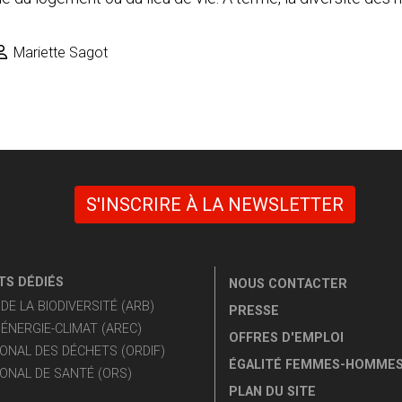
Mariette Sagot
S'INSCRIRE À LA NEWSLETTER
S DÉDIÉS
NOUS CONTACTER
E LA BIODIVERSITÉ (ARB)
PRESSE
ÉNERGIE-CLIMAT (AREC)
OFFRES D'EMPLOI
ONAL DES DÉCHETS (ORDIF)
ÉGALITÉ FEMMES-HOMME
ONAL DE SANTÉ (ORS)
PLAN DU SITE