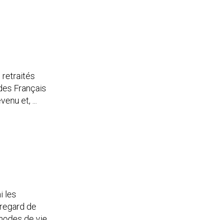
 retraités
 des Français
enu et, ...
i les
 regard de
 modes de vie