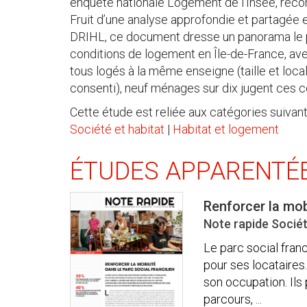
enquête nationale Logement de l’Insee, recon
Fruit d’une analyse approfondie et partagée ent
DRIHL, ce document dresse un panorama le p
conditions de logement en Île-de-France, avec 
tous logés à la même enseigne (taille et locali
consenti), neuf ménages sur dix jugent ces co
Cette étude est reliée aux catégories suivant
Société et habitat
|
Habitat et logement
ÉTUDES APPARENTÉ
Renforcer la mobi
Note rapide Sociét
Le parc social fran
pour ses locataires
son occupation. Ils 
parcours, ...