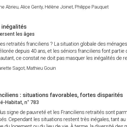
ne Abrieu, Alice Genty, Hélène Joinet, Philippe Pauquet
 inégalités
versent les âges
 des retraités franciliens ? La situation globale des ménages
iorée depuis 40 ans, et les séniors franciliens font partie
 autant, ce constat ne doit pas masquer les inégalités de rev
riette Sagot, Mathieu Gouin
nciliens : situations favorables, fortes disparités
é-Habitat, n° 783
plus signe de pauvreté et les Franciliens retraités sont parm
sés. Cependant les situations restent très inégales, tant au
e du logement ou du lieu de vie. À terme, la diversité des