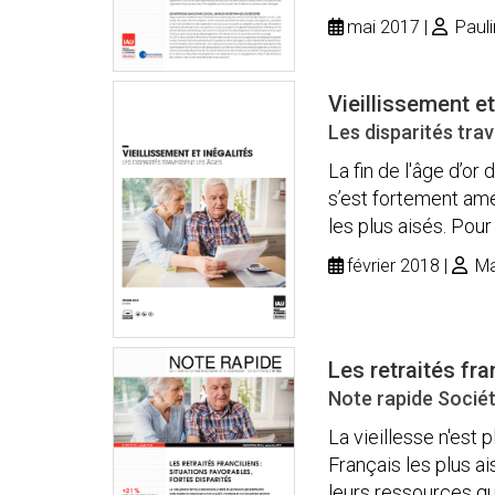
mai 2017
Pauli
Vieillissement et
Les disparités tra
La fin de l'âge d’or
s’est fortement amél
les plus aisés. Pour
février 2018
Ma
Les retraités fra
Note rapide Sociét
La vieillesse n'est 
Français les plus ai
leurs ressources qu