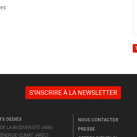
es :
S'INSCRIRE À LA NEWSLETTER
S DÉDIÉS
NOUS CONTACTER
E LA BIODIVERSITÉ (ARB)
PRESSE
ÉNERGIE-CLIMAT (AREC)