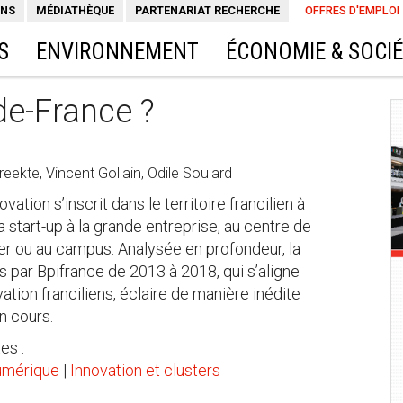
ONS
MÉDIATHÈQUE
PARTENARIAT RECHERCHE
OFFRES D'EMPLOI
S
ENVIRONNEMENT
ÉCONOMIE & SOCI
de-France ?
ekte, Vincent Gollain, Odile Soulard
vation s’inscrit dans le territoire francilien à
a start-up à la grande entreprise, au centre de
r ou au campus. Analysée en profondeur, la
s par Bpifrance de 2013 à 2018, qui s’aligne
ion franciliens, éclaire de manière inédite
n cours.
es :
umérique
|
Innovation et clusters