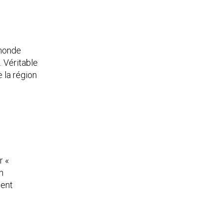
 monde
. Véritable
 la région
r «
n
ment