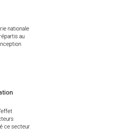
rie nationale
répartis au
onception
ation
’effet
cteurs
hé ce secteur.