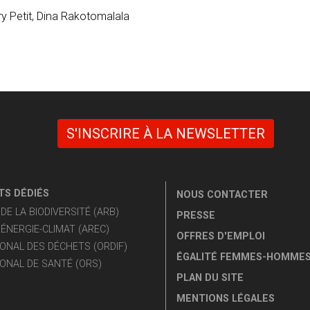
ry Petit, Dina Rakotomalala
S'INSCRIRE À LA NEWSLETTER
S DÉDIÉS
NOUS CONTACTER
E LA BIODIVERSITÉ (ARB)
PRESSE
ÉNERGIE-CLIMAT (AREC)
OFFRES D'EMPLOI
ONAL DES DÉCHETS (ORDIF)
ÉGALITÉ FEMMES-HOMME
ONAL DE SANTÉ (ORS)
PLAN DU SITE
MENTIONS LÉGALES