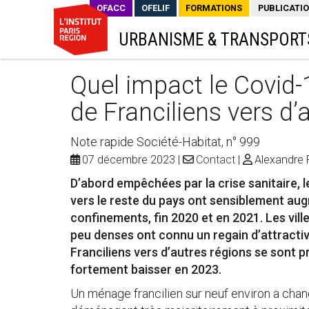
OFACC
OFELIF
FORMATIONS
PUBLICATI
URBANISME & TRANSPORT
Quel impact le Covid-1
de Franciliens vers d’
Note rapide Société-Habitat, n° 999
07 décembre 2023
Contact
Alexandre F
D’abord empêchées par la crise sanitaire, l
vers le reste du pays ont sensiblement aug
confinements, fin 2020 et en 2021. Les vill
peu denses ont connu un regain d’attracti
Franciliens vers d’autres régions se sont 
fortement baisser en 2023.
Un ménage francilien sur neuf environ a cha