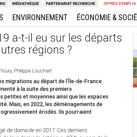
ONS
MÉDIATHÈQUE
PARTENARIAT RECHERCHE
OFFRES D'EMPLOI
S
ENVIRONNEMENT
ÉCONOMIE & SOCI
9 a-t-il eu sur les départs
autres régions ?
loury, Philippe Louchart
es migrations au départ de l’Île-de-France
menté à la suite des premiers
es petites et moyennes ainsi que les espaces
vité. Mais, en 2022, les déménagements de
progressivement érodés. Ils pourraient
ngé de domicile en 2017. Ces derniers