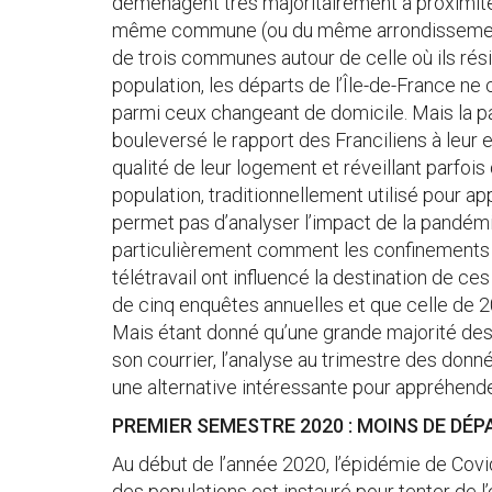
déménagent très majoritairement à proximité 
même commune (ou du même arrondissement, 
de trois communes autour de celle où ils rés
population, les départs de l’Île-de-France n
parmi ceux changeant de domicile. Mais la 
bouleversé le rapport des Franciliens à leur 
qualité de leur logement et réveillant parfois
population, traditionnellement utilisé pour ap
permet pas d’analyser l’impact de la pandémie
particulièrement comment les confinements 
télétravail ont influencé la destination de c
de cinq enquêtes annuelles et que celle de 2
Mais étant donné qu’une grande majorité des p
son courrier, l’analyse au trimestre des don
une alternative intéressante pour appréhende
PREMIER SEMESTRE 2020 : MOINS DE DÉP
Au début de l’année 2020, l’épidémie de Cov
des populations est instauré pour tenter de 