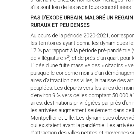
s’ils sont loin de les avoir tous concrétisées.
PAS D’EXODE URBAIN, MALGRÉ UN REGAIN
RURAUX ET PEU DENSES
Au cours de la période 2020-2021, correspon
les territoires ayant connu les dynamiques le
17 % par rapport à la période pré-pandémie (
2
de villégiature »
) et de près d’un quart pour
L’idée d’une fuite massive des « citadins »
puisqu’elle concerne moins d’un déménagemen
aires d’attraction des villes, la hausse des ar
peuplées. Les départs vers les aires de moin
d’environ 9 % vers celles comptant 50 000 à 
aires, destinations privilégiées par près d’un 
les arrivées augmentent seulement dans cell
Montpellier et Lille. Les dynamiques observ
qui existaient avant la pandémie. Les arrivée
d’attraction des villes petites et moyennes s