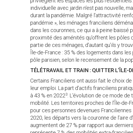
privilégient les espaces les plus résidentiels
individuelle avec jardin n’est pas nouvelle, m
durant la pandémie. Malgré l’attractivité renf
pandémie », les ménages franciliens déména
dans les couronnes, ce qui a à peine baissé p
proximité des aménités qu’offrent les pôles
partie de ces ménages, d’autant qu’ils y tro
Île-de-France : 35 % des logements dans les
pôle parisien, selon le recensement de la po
TÉLÉTRAVAIL ET TRAIN : QUITTER L’ÎLE
Certains Franciliens ont aussi fait le choix de
leur emploi. La part d’actifs franciliens prat
3
à 43 % en 2022
. L’évolution de ce mode de t
mobilité. Les territoires proches de l’Île-de-
pour ces personnes devenues Franciliennes « à
2020, les départs vers la couronne de l’aire d
augmentent de 27 % par rapport aux derniers
représente 7 % des mobilités extra-francilie