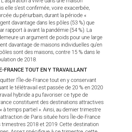
. L’aspiration à vivre dans une maison
ais elle s’est confirmée, voire exacerbée,
orcée du périurbain, durant la période «
gent davantage dans les pôles (53 %) que
ar rapport à avant la pandémie (54 %). La
 demeure un argument de poids pour une large
uvent davantage de maisons individuelles qu’en
 pôles sont des maisons, contre 15 % dans le
pulation de 2018.
-DE-FRANCE TOUT EN Y TRAVAILLANT
 quitter l’Île-de-France tout en y conservant
iquant le télétravail est passée de 20 % en 2020
ravail hybride a pu favoriser ce type de
France constituent des destinations attractives
 temps partiel ». Ainsi, au dernier trimestre
’attraction de Paris située hors Île-de-France
 trimestres 2018 et 2019. Cette destination
nnes. Assez spécifique à ce trimestre, cette