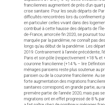
franciliennes augmentent de près d’un quart
crise sanitaire. Pour les seuls départs de Par
difficultés rencontrées lors du confinement pa
en particulier celles vivant dans des logemen
contribué à cette hausse des départs de l’Îl
de-France, amorcée fin 2020, se poursuit tout
marquée par la pandémie, ne connaît pas des 
longs qu’au début de la pandémie. Les dépar
2019. Contrairement à l’année précédente, l’é
Paris et son pôle (respectivement +18 % et +1
couronne francilienne (+14 % – lire Définitio
ménages parisiens reste plus soutenue au p
parisien ou de la couronne francilienne. Au s
forte augmentation des migrations francilien
sanitaires correspond, en grande partie, au 
première partie de l’année 2020, mais pas se
migrations ont en effet progressé de 8 % pa
a fait naître chez de nombreux ménages fran