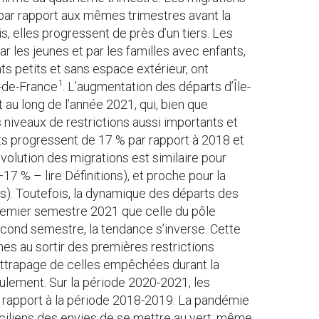
 par rapport aux mêmes trimestres avant la
is, elles progressent de près d’un tiers. Les
r les jeunes et par les familles avec enfants,
ts petits et sans espace extérieur, ont
1
e-de-France
. L’augmentation des départs d’Île-
 au long de l’année 2021, qui, bien que
niveaux de restrictions aussi importants et
ts progressent de 17 % par rapport à 2018 et
volution des migrations est similaire pour
7 % – lire Définitions), et proche pour la
ns). Toutefois, la dynamique des départs des
remier semestre 2021 que celle du pôle
econd semestre, la tendance s’inverse. Cette
nes au sortir des premières restrictions
rattrapage de celles empêchées durant la
ulement. Sur la période 2020-2021, les
r rapport à la période 2018-2019. La pandémie
ciliens des envies de se mettre au vert, même