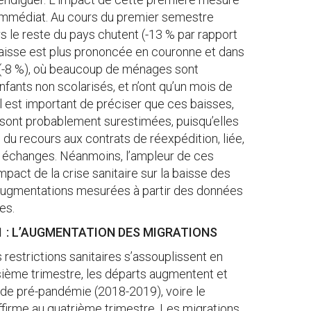
st immédiat. Au cours du premier semestre
 le reste du pays chutent (-13 % par rapport
aisse est plus prononcée en couronne et dans
is (-8 %), où beaucoup de ménages sont
nfants non scolarisés, et n’ont qu’un mois de
Il est important de préciser que ces baisses,
sont probablement surestimées, puisqu’elles
du recours aux contrats de réexpédition, liée,
s échanges. Néanmoins, l’ampleur de ces
mpact de la crise sanitaire sur la baisse des
s augmentations mesurées à partir des données
es.
1 : L’AUGMENTATION DES MIGRATIONS
 restrictions sanitaires s’assouplissent en
oisième trimestre, les départs augmentent et
ode pré-pandémie (2018-2019), voire le
ffirme au quatrième trimestre. Les migrations