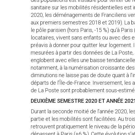
sanitaire sur les mobilités résidentielles e
2020, les déménagements de Franciliens vers
aux premiers semestres 2018 et 2019). La b
le pôle parisien (hors Paris, -15 %) qu’à Par
locataires, vivent sans enfants ou avec des e
préavis à donner pour quitter leur logement. 
mesurées à partir des données de La Poste, 
englobent avec elles une baisse tendancielle 
notamment, à la numérisation croissante de
diminutions ne laisse pas de doute quant à l’i
départs de l’Île-de-France. Inversement, le
de La Poste sont probablement sous-estimé
DEUXIÈME SEMESTRE 2020 ET ANNÉE 202
Durant la seconde moitié de l’année 2020, les
partie et les mobilités sont facilitées. Au tr
retrouvent pratiquement le niveau de la péri
dépassent à Paris (+6 %). Cette évolution s’a