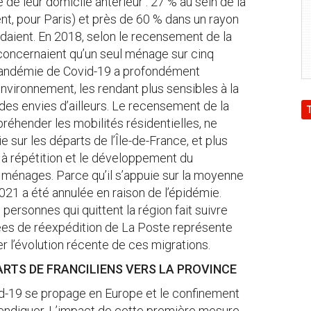
de leur domicile antérieur : 27 % au sein de la
pour Paris) et près de 60 % dans un rayon
idaient. En 2018, selon le recensement de la
e concernaient qu’un seul ménage sur cinq
pandémie de Covid-19 a profondément
environnement, les rendant plus sensibles à la
 des envies d’ailleurs. Le recensement de la
préhender les mobilités résidentielles, ne
 sur les départs de l’Île-de-France, et plus
à répétition et le développement du
es ménages. Parce qu’il s’appuie sur la moyenne
021 a été annulée en raison de l’épidémie.
ersonnes qui quittent la région fait suivre
nées de réexpédition de La Poste représente
r l’évolution récente de ces migrations.
ARTS DE FRANCILIENS VERS LA PROVINCE
id-19 se propage en Europe et le confinement
l’endiguer. L’impact de cette première mesure