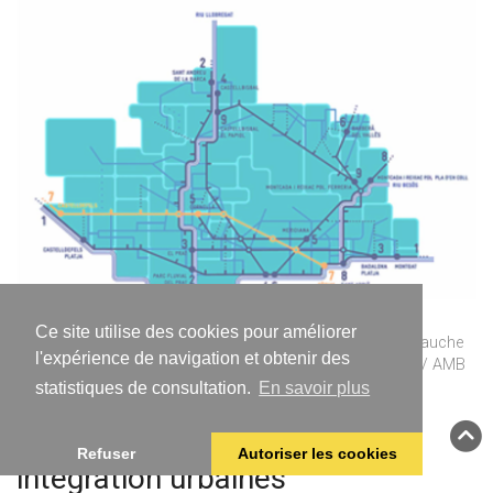
Ce site utilise des cookies pour améliorer
Le projet de MetroBus express M8 le long de la C-245 (à gauche
l'expérience de navigation et obtenir des
en rouge) et la voie cyclable Bicivia 7 (à droite en orange) / AMB
statistiques de consultation.
En savoir plus
Le projet C-245 : mobilité et
Refuser
Autoriser les cookies
intégration urbaines