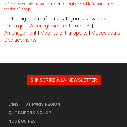
22. Par exemple :
urbanismeparticipatif.ca/outils/urbanisme-
tactique&nbsp
;
Cette page est reliée aux catégories suivantes :
Chronique
|
Aménagement et territoires
|
Aménagement
|
Mobilité et transports
|
Modes actifs
|
Déplacements
S'INSCRIRE À LA NEWSLETTER
L'INSTITUT PARIS REGION
QUE FAISONS-NOUS ?
NOS ÉQUIPES