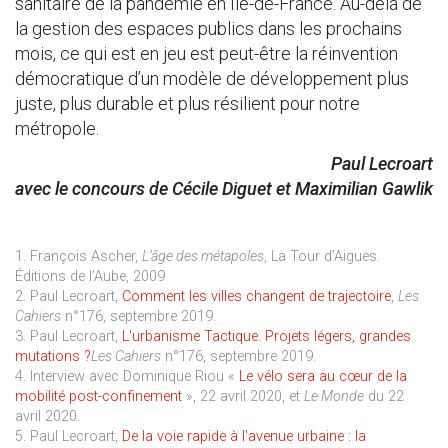
sanitaire de la pandémie en Île-de-France. Au-delà de
la gestion des espaces publics dans les prochains
mois, ce qui est en jeu est peut-être la réinvention
démocratique d’un modèle de développement plus
juste, plus durable et plus résilient pour notre
métropole.
Paul Lecroart
avec le concours de Cécile Diguet et Maximilian Gawlik
1. François Ascher,
L’âge des métapoles
, La Tour d’Aigues.
Éditions de l’Aube, 2009
2. Paul Lecroart,
Comment les villes changent de trajectoire
,
Les
Cahiers
n°176, septembre 2019.
3. Paul Lecroart,
L'urbanisme Tactique. Projets légers, grandes
mutations ?
Les Cahiers
n°176, septembre 2019.
4. Interview avec Dominique Riou «
Le vélo sera au cœur de la
mobilité post-confinement
», 22 avril 2020, et
Le Monde
du 22
avril 2020.
5. Paul Lecroart,
De la voie rapide à l'avenue urbaine : la