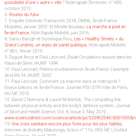
possibilité d'une « autre » ville
?
Note rapide Territoires
, n° 606,
octobre 2012.
6.
Routes du futur
7. Enquête Générale Transports 2018, OMNIL, Île-de-France
Mobilités, janvier 2020. Et Mireille Bouleau,
La marche à pied en
Île-de-France
,
Note Rapide Mobilité
, juin 2016,
8. Samu Balogh et Dominique Riou,
Les « Healthy Streets » du
Grand Londres, un enjeu de santé publique
,
Note rapide Mobilité
,
n° 801, février 2019.
9. Duguet Anca et Paul Lecroart,
Etude Circulations douces dans les
Hauts-de-Seine
, IAURIF 1994.
10. Paul Lecroart,
Piétons et urbanisme en Île-de-France. L’exemple
de la RN 34
, IAURIF, 2002.
11. Paul Lecroart, Comment ça marche dans la métropole ?
Enjeux piétons en Île-de-France. Journée PDU STIF/Ville de Paris,
IAU ÎdF, 2010.
12. David C.Niemana & Laurel M.Wentzb, The compelling link
between physical activity and the body's defense system,
Journal
of Sport and Health Science
, Vol. 8, Issue 3, May 2019.
www.sciencedirect.com/science/article/pii/S2095254618301005&
13.
Une crise sanitaire encore plus forte pour les plus faibles,
Interview de Bobette Matulonga, 6clics n° 116, ORS ÎdF, L'Institut