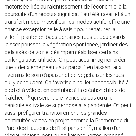
motorisée, liée au ralentissement de l’économie, à la
poursuite d’un recours significatif au télétravail et à un
transfert modal massif sur les modes actifs, offre une
chance exceptionnelle à saisir pour renaturer la
14
ville
: planter en bacs certaines rues et boulevards,
laisser pousser la végétation spontanée, jardiner des
délaissés de voirie, désimperméabiliser certains
parkings sous-utilisés... On peut aussi imaginer créer
15
une « deuxième peau » aux parcs
en laissant aux
riverains le soin d’apaiser et de végétaliser les rues
qui y conduisent. On favorise ainsi leur accessibilité à
pied et à vélo et on contribue à la création d’îlots de
16
fraîcheur
qui seront bienvenus au cas où une
canicule estivale se superpose à la pandémie. On peut
aussi préfigurer transitoirement les grandes
continuités vertes en projet comme la Promenade du
17
Parc des Hauteurs de l’Est parisien
, maillon d’un
réseau régional continu de liaisons vertes, proposé