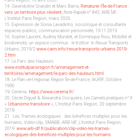
Paris Region, 16 avril 2020.
14. Gwendoline Grandin et Marc Barra,
Renaturer l’Île-de-France :
vers un territoire plus résilient
,
Note Rapide n° 843
, ARB ÎdF,
L'Institut Paris Region, mars 2020.
15. Expression de Sonia Lavadinho, sociologue et consultante
espaces publics, communication personnelle, 19.11.2019.
16. Sophie Laurent, Audrey Muratet, et Dominique Riou, Mobilité et
biodiversité, un espace commun : le trottoir. In
Revue Transports
Urbains
, 2019/2
www.cairn.info/revue-transports-urbains-2019-
2.htm
17. Le Parc des Hauteurs
www.institutparisregion.fr/amenagement-et-
territoires/amenagement/le-parc-des-hauteurs.html
18.
Le Plan vert régional, Région
Île-de-France, IAURIF, Octobre
1995.
19. Cerema
https://www.cerema.fr/
20. Cécile Diguet & Alexandra Cocquière,
Les Carnets pratiques n° 9
«
Urbanisme transitoire
», L'Institut Paris Region, 20 septembre
2018.
21. Les Trames écologiques : des bénéfices multiples pour les
humains, Vidéo-clip, SMABB, ARB îdF, L'Institut Paris Region,
2019.
www.arb-idf.fr/publication/clip-video-les-trames-
ecologiques-des-benefices-multiples-pour-les-humains