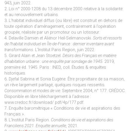
943, juin 2022.
2. Loi n° 2000-1208 du 13 décembre 2000 relative à la solidarité
et au renouvellement urbains.
3. L’habitat individuel diffus (ou libre) est construit en dehors de
toute opération d’aménagement, contrairement à l’opération
groupée, réalisée par un promoteur ou un lotisseur.
4. Delaville Damien et Aliénor Heil-Selimanovski.
Sorts et ressorts
de l’habitat individuel en Île-de-France : dernier inventaire avant
transformations
. L’Institut Paris Region, juin 2022.
5. Girard Alain et Jean Stoetzel.
Désirs des Français en matière
d’habitation urbaine : une enquête par sondage de 1945.
2019,
première éd. 1945. Paris : INED, coll. Études & enquêtes
historiques.
6. Djefal Sabrina et Sonia Eugène. Être propriétaire de sa maison,
un rêve largement partagé, quelques risques ressentis.
Consommation et modes de vie.
Septembre 2004, n° 177. CRÉDOC.
Disponible en libre téléchargement à l’adresse :
www.credoc.fr/download/ pdf/4p/177.pdf.
7. Enquête barométrique « Conditions de vie et aspirations des
Français ».
8. L’Institut Paris Region.
Conditions de vie et aspirations des
Franciliens 2021. Enquête annuelle,
2021.