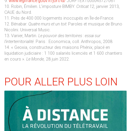
9.
www.legifrance.gouv.fr/jorf/id/
JORFTEXT000045727061
10. Robin, Émilien. L’imposture BIMBY.
Criticat 12,
janvier 2013,
CAUE du Nord.
11. Près de 400 000 logements inoccupés en Île-de-France.
12. Bénabar.
Quatre murs et un toit.
Paroles et musique de Bruno
Nicolini. Universal Music.
13. Vanier, Martin.
Le pouvoir des territoires : essai sur
l’interterritorialité.
Paris : Economica, coll. Anthropos, 2008.
14. « Geoxia, constructeur des maisons Phénix, placé en
liquidation judiciaire : 1 100 salariés licenciés et 1 600 chantiers
en cours ».
Le Monde,
28 juin 2022.
POUR ALLER PLUS LOIN