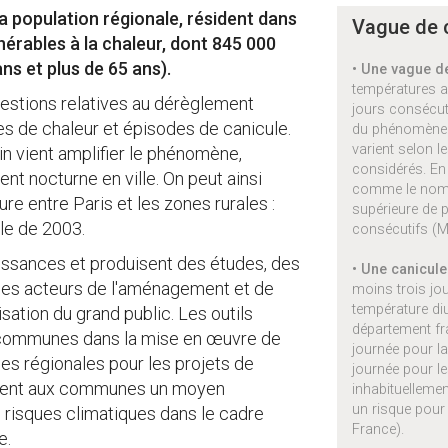
la population régionale, résident dans
Vague de c
érables à la chaleur, dont 845 000
ns et plus de 65 ans).
• Une vague d
températures a
questions relatives au dérèglement
jours consécuti
es de chaleur et épisodes de canicule.
du phénomène. 
varient selon l
ain vient amplifier le phénomène,
considérés. En 
ent nocturne en ville. On peut ainsi
comme le nombr
e entre Paris et les zones rurales :
supérieure de 
lle de 2003.
consécutifs (M
naissances et produisent des études, des
• Une canicule
 les acteurs de l'aménagement et de
moins trois jou
température di
sation du grand public. Les outils
département fra
 communes dans la mise en œuvre de
journée pour la
ides régionales pour les projets de
journée pour le
lement aux communes un moyen
inhabituellemen
un risque pour 
de risques climatiques dans le cadre
France).
e.