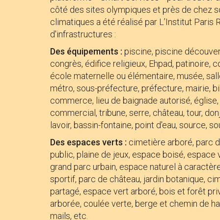
côté des sites olympiques et près de chez s
climatiques a été réalisé par L’Institut Paris 
d'infrastructures :
Des équipements :
piscine, piscine découver
congrès, édifice religieux, Ehpad, patinoire,
école maternelle ou élémentaire, musée, salle
métro, sous-préfecture, préfecture, mairie, 
commerce, lieu de baignade autorisé, église, c
commercial, tribune, serre, château, tour, donj
lavoir, bassin-fontaine, point d'eau, source, so
Des espaces verts :
cimetière arboré, parc de
public, plaine de jeux, espace boisé, espace v
grand parc urbain, espace naturel à caractèr
sportif, parc de château, jardin botanique, cime
partagé, espace vert arboré, bois et forêt pri
arborée, coulée verte, berge et chemin de 
mails, etc.