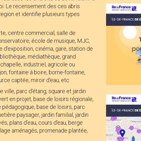
oi. Le recensement des ces abris
Region et identifie plusieurs types
te, centre commercial, salle de
 conservatoire, école de musique, MJC,
 d'exposition, cinéma, gare, station de
bibliothèque, médiathèque, grand
hapelle, industriel, agricole ou
on, fontaine à boire, borne-fontaine,
urce captée, miroir d'eau, etc.
 ville, parc d'étang, square et jardin
ert en projet, base de loisirs régionale,
e pédagogique, base de loisirs, parc
tière paysager, jardin familial, jardin
vés, plans d'eau, cours d'eau, berge
halage aménagés, promenade plantée,