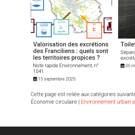
Valorisation des excrétions
Toile
des Franciliens : quels sont
Sépara
les territoires propices ?
excrét
d'expé
Note rapide Environnement, n°
05 m
1041
15 septembre 2025
Cette page est reliée aux catégories suivante
Économie circulaire |
Environnement urbain et