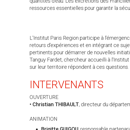
quantités d’eau. Les excrétions des Francilie
ressources essentielles pour garantir la sécur
L’Institut Paris Region participe à l’émerge
retours d’expériences et en intégrant ce sujet
pertinents pour démarrer de nouvelles initia
Tanguy Fardet, chercheur accueilli à l'Instit
sur leur territoire répondent à ces questions.
INTERVENANTS
OUVERTURE
• Christian THIBAULT
, directeur du départem
ANIMATION
Brigitte GUIGOU
, responsable partenari