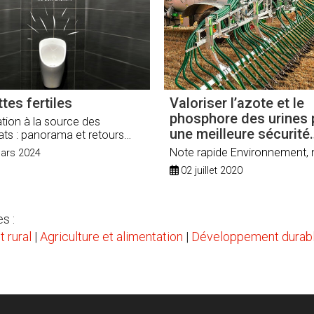
ttes fertiles
Valoriser l’azote et le
phosphore des urines 
tion à la source des
une meilleure sécurité
ats : panorama et retours
écologique et alimenta
riences
Note rapide Environnement, 
ars 2024
02 juillet 2020
s :
 rural
|
Agriculture et alimentation
|
Développement durab