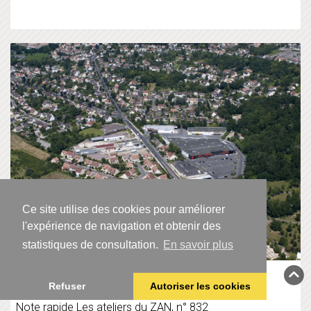
Ce site utilise des cookies pour améliorer
l'expérience de navigation et obtenir des
statistiques de consultation.
En savoir plus
Zéro artificialisation nette, un défi sans
précédent
Refuser
Autoriser les cookies
Note rapide Les ateliers du ZAN, n° 832