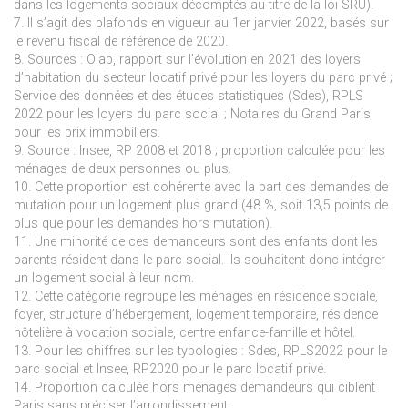
dans les logements sociaux décomptés au titre de la loi SRU).
7. Il s’agit des plafonds en vigueur au 1er janvier 2022, basés sur
le revenu fiscal de référence de 2020.
8. Sources : Olap, rapport sur l’évolution en 2021 des loyers
d’habitation du secteur locatif privé pour les loyers du parc privé ;
Service des données et des études statistiques (Sdes), RPLS
2022 pour les loyers du parc social ; Notaires du Grand Paris
pour les prix immobiliers.
9. Source : Insee, RP 2008 et 2018 ; proportion calculée pour les
ménages de deux personnes ou plus.
10. Cette proportion est cohérente avec la part des demandes de
mutation pour un logement plus grand (48 %, soit 13,5 points de
plus que pour les demandes hors mutation).
11. Une minorité de ces demandeurs sont des enfants dont les
parents résident dans le parc social. Ils souhaitent donc intégrer
un logement social à leur nom.
12. Cette catégorie regroupe les ménages en résidence sociale,
foyer, structure d’hébergement, logement temporaire, résidence
hôtelière à vocation sociale, centre enfance-famille et hôtel.
13. Pour les chiffres sur les typologies : Sdes, RPLS2022 pour le
parc social et Insee, RP2020 pour le parc locatif privé.
14. Proportion calculée hors ménages demandeurs qui ciblent
Paris sans préciser l’arrondissement.