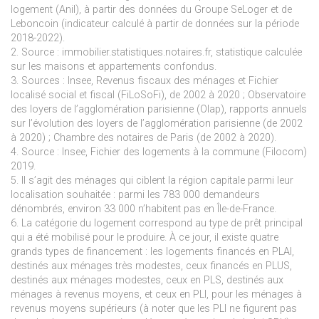
logement (Anil), à partir des données du Groupe SeLoger et de
Leboncoin (indicateur calculé à partir de données sur la période
2018-2022).
2. Source : immobilier.statistiques.notaires.fr, statistique calculée
sur les maisons et appartements confondus.
3. Sources : Insee, Revenus fiscaux des ménages et Fichier
localisé social et fiscal (FiLoSoFi), de 2002 à 2020 ; Observatoire
des loyers de l’agglomération parisienne (Olap), rapports annuels
sur l’évolution des loyers de l’agglomération parisienne (de 2002
à 2020) ; Chambre des notaires de Paris (de 2002 à 2020).
4. Source : Insee, Fichier des logements à la commune (Filocom)
2019.
5. Il s’agit des ménages qui ciblent la région capitale parmi leur
localisation souhaitée : parmi les 783 000 demandeurs
dénombrés, environ 33 000 n’habitent pas en Île-de-France.
6. La catégorie du logement correspond au type de prêt principal
qui a été mobilisé pour le produire. À ce jour, il existe quatre
grands types de financement : les logements financés en PLAI,
destinés aux ménages très modestes, ceux financés en PLUS,
destinés aux ménages modestes, ceux en PLS, destinés aux
ménages à revenus moyens, et ceux en PLI, pour les ménages à
revenus moyens supérieurs (à noter que les PLI ne figurent pas