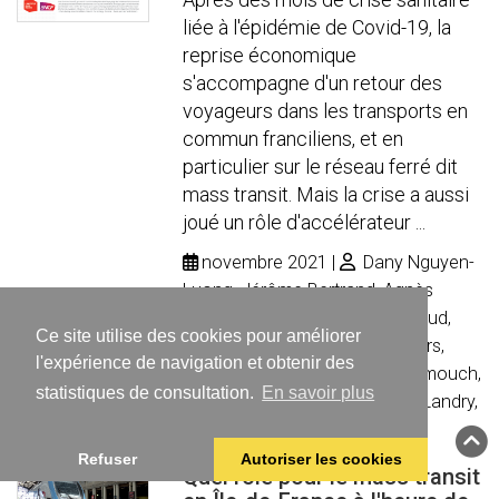
liée à l'épidémie de Covid-19, la
reprise économique
s'accompagne d'un retour des
voyageurs dans les transports en
commun franciliens, et en
particulier sur le réseau ferré dit
mass transit. Mais la crise a aussi
joué un rôle d'accélérateur ...
novembre 2021
Dany Nguyen-
Luong, Jérôme Bertrand, Agnès
Grisoglio, Françoise Tournassoud,
Ce site utilise des cookies pour améliorer
Florence Prybyla, Sylvie Wouters,
l'expérience de navigation et obtenir des
Sylvain Coppéré, Ouiame Araamouch,
statistiques de consultation.
En savoir plus
Paolo Chevalier, Aurore Fabre-Landry,
Pierre Chapon, Charles Reizine
Refuser
Autoriser les cookies
Quel rôle pour le mass transit