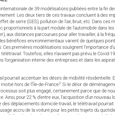
nternationale de 39 modélisations publiées entre la fin de
ironnement. Les deux tiers de ces travaux concluent à des 
fet de serre (GES), pollution de l’air, bruit, etc. Dans ces
 proportionnels à la part modale de l’automobile dans les t
, aux distances parcourues pour aller travailler, à la fréqu
s, les bénéfices environnementaux varient de quelques poin
nus. Ces premières modélisations soulignent l’importance d’
létravail. Toutefois, elles n’avaient pas prévu le Covid-19, 
ns l’organisation interne des entreprises et dans les aspirat
l pourrait accentuer les désirs de mobilité résidentielle. E
2
moitié hors de l’Île-de-France
. Si le désir de déménagement
e processus soit plus engagé, certainement parce que de nou
e. Ainsi, pour 22 % d’entre eux, l’acquisition d’un nouveau
 des déplacements domicile-travail, le télétravail pourrait él
sage accru de la voiture pour les petits trajets du quotidie