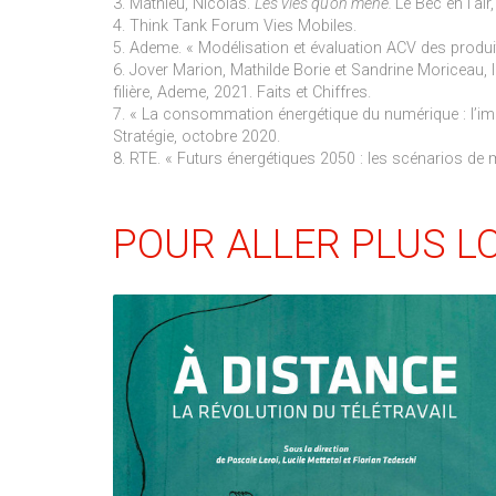
3. Mathieu, Nicolas.
Les vies qu’on mène.
Le Bec en l’ai
4. Think Tank Forum Vies Mobiles.
5. Ademe. « Modélisation et évaluation ACV des produ
6. Jover Marion, Mathilde Borie et Sandrine Moriceau,
filière, Ademe, 2021. Faits et Chiffres.
7. « La consommation énergétique du numérique : l’i
Stratégie, octobre 2020.
8. RTE. « Futurs énergétiques 2050 : les scénarios de m
POUR ALLER PLUS L