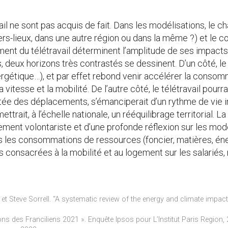
 ne sont pas acquis de fait. Dans les modélisations, le cham
iers-lieux, dans une autre région ou dans la même ?) et le c
ent du télétravail déterminent l’amplitude de ses impacts.
 deux horizons très contrastés se dessinent. D’un côté, le t
nergétique…), et par effet rebond venir accélérer la consom
 vitesse et la mobilité. De l’autre côté, le télétravail pourr
ortée des déplacements, s’émanciperait d’un rythme de vie
ttrait, à l’échelle nationale, un rééquilibrage territorial. La 
nt volontariste et d’une profonde réflexion sur les modes
les consommations de ressources (foncier, matières, énerg
onsacrées à la mobilité et au logement sur les salariés,
t Steve Sorrell. “A systematic review of the energy and climate impact
ons des Franciliens 2021 ». Enquête Ipsos pour L’Institut Paris Region,