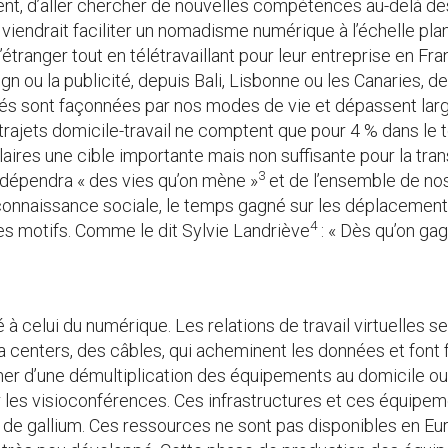
ment, d’aller chercher de nouvelles compétences au-delà d
 viendrait faciliter un nomadisme numérique à l’échelle pla
 l’étranger tout en télétravaillant pour leur entreprise en F
n ou la publicité, depuis Bali, Lisbonne ou les Canaries, 
lités sont façonnées par nos modes de vie et dépassent lar
 trajets domicile-travail ne comptent que pour 4 % dans le
ires une cible importante mais non suffisante pour la trans
3
dépendra « des vies qu’on mène »
et de l’ensemble de nos
onnaissance sociale, le temps gagné sur les déplacements 
4
s motifs. Comme le dit Sylvie Landriève
: « Dès qu’on gag
é à celui du numérique. Les relations de travail virtuelles s
centers, des câbles, qui acheminent les données et font f
er d’une démultiplication des équipements au domicile ou 
iter les visioconférences. Ces infrastructures et ces équip
c ou de gallium. Ces ressources ne sont pas disponibles en E