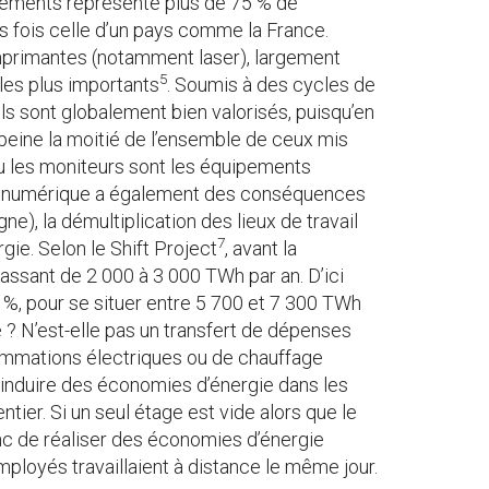
uipements représente plus de 75 % de
s fois celle d’un pays comme la France.
imprimantes (notamment laser), largement
5
les plus importants
. Soumis à des cycles de
ls sont globalement bien valorisés, puisqu’en
peine la moitié de l’ensemble de ceux mis
ou les moniteurs sont les équipements
u numérique a également des conséquences
e), la démultiplication des lieux de travail
7
ie. Selon le Shift Project
, avant la
passant de 2 000 à 3 000 TWh par an. D’ici
 %, pour se situer entre 5 700 et 7 300 TWh
e ? N’est-elle pas un transfert de dépenses
nsommations électriques ou de chauffage
l induire des économies d’énergie dans les
 entier. Si un seul étage est vide alors que le
onc de réaliser des économies d’énergie
employés travaillaient à distance le même jour.