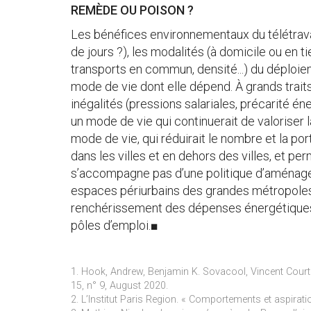
REMÈDE OU POISON ?
Les bénéfices environnementaux du télétravail
de jours ?), les modalités (à domicile ou en t
transports en commun, densité...) du déploiem
mode de vie dont elle dépend. À grands traits,
inégalités (pressions salariales, précarité é
un mode de vie qui continuerait de valoriser la
mode de vie, qui réduirait le nombre et la p
dans les villes et en dehors des villes, et perme
s’accompagne pas d’une politique d’aménageme
espaces périurbains des grandes métropoles 
renchérissement des dépenses énergétiques c
pôles d’emploi.■
1. Hook, Andrew, Benjamin K. Sovacool, Vincent Court e
15, n° 9, August 2020.
2. L’Institut Paris Region. « Comportements et aspirati