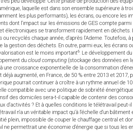
’hui très peu développé. Cette phase de production des éq
mérique, laquelle est dans son ensemble supérieure à troi
amment les plus performants), les écrans, ou encore les 
ements dont l’impact sur les émissions de GES compte parmi 
 et électroniques se transforment rapidement en déchets. I
s ou recyclés chaque année, d’après l’Ademe. Toutefois, à 
de la gestion des déchets. En outre, parmi eux, les écrans 
6
valorisation est le moins important
. Le développement d
loppement du
cloud computing
(stockage des données en lign
 à une croissance exponentielle de la consommation d’énerg
avait déjà augmenté, en France, de 50 % entre 2013 et 2017, 
que pourrait continuer à croître à un rythme annuel de 10
-elle compatible avec une politique de sobriété énergétiqu
ntensif des domiciles sera-t-il capable de contenir des co
d’activités ? Et à quelles conditions le télétravail peut-i
élétravail n’a un véritable impact qu’à l’échelle d’un bâtiment
tié plein, impossible de couper le chauffage central et d
vail ne permettrait une économie d’énergie que si tous les 