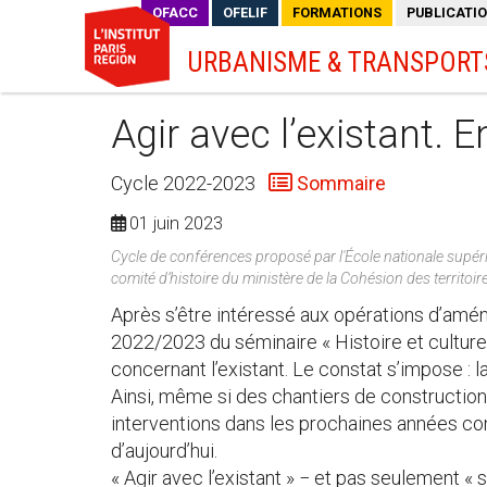
OFACC
OFELIF
FORMATIONS
PUBLICATI
URBANISME & TRANSPORT
Agir avec l’existant. 
Cycle 2022-2023
Sommaire
01 juin 2023
Cycle de conférences proposé par l'École nationale supérieur
comité d’histoire du ministère de la Cohésion des territoires
Après s’être intéressé aux opérations d’amé
2022/2023 du séminaire « Histoire et cultur
concernant l’existant. Le constat s’impose : l
Ainsi, même si des chantiers de construction
interventions dans les prochaines années consi
d’aujourd’hui.
« Agir avec l’existant » − et pas seulement « s