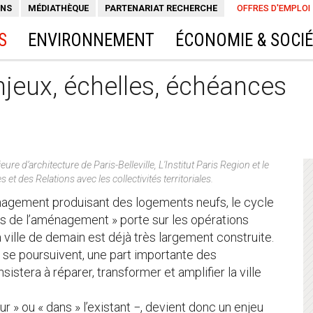
ONS
MÉDIATHÈQUE
PARTENARIAT RECHERCHE
OFFRES D'EMPLOI
S
ENVIRONNEMENT
ÉCONOMIE & SOCI
Enjeux, échelles, échéances
e d’architecture de Paris-Belleville, L'Institut Paris Region et le
 et des Relations avec les collectivités territoriales.
nagement produisant des logements neufs, le cycle
es de l’aménagement » porte sur les opérations
a ville de demain est déjà très largement construite.
 se poursuivent, une part importante des
stera à réparer, transformer et amplifier la ville
ur » ou « dans » l’existant −, devient donc un enjeu